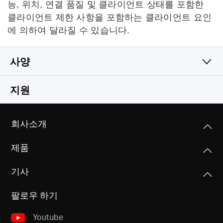
능, 위치, 연결 품질 및 클라이언트 상태를 포함한
클라이언트 제한 사항을 포함하는 클라이언트 요인
에 의하여 달라질 수 있습니다.
사양
무선
지원
소프트웨어
무선 표준
회사소개
IEEE 802.11n, IEEE 802.11g, IEEE 802.11b
하드웨어 기능
WAN 타입
제품
동적 IP/정적 IP/PPPoE/L2TP/PPTP
주파수
기타
크기
2.4 - 2.4835GHz
기사
114
x
94
x
26 mm
관리
인증
자녀 보호 기능
팔로우 하기
KC, CE, ROHS
신호 전송률
인터페이스
액세스 컨트롤
11n: 최대 300Mbps (동적)
2개 10/100Mbps LAN 포트
현장 관리
Youtube
11g: 최대 54Mbps (동적)