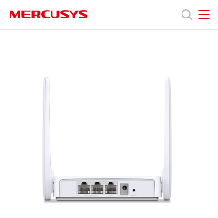
Click
to
skip
MERCUSYS
MERCUSYS
the
MW301R
제
navigation
[V2,
bar
V3,
V3.3]
품
|
300Mbps
무
지
선
N
공
원
유
기
회
사