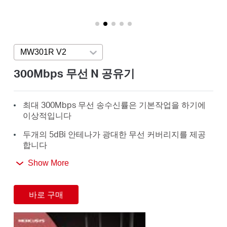
소
개
MW301R V2
Press enter to open version list
공
300Mbps 무선 N 공유기
식
최대 300Mbps 무선 송수신률은 기본작업을 하기에
이상적입니다
몰
두개의 5dBi 안테나가 광대한 무선 커버리지를 제공
합니다
공
직관적인 웹 페이지 가이드로 몇 분 안에 설정을 완료
Show More
할 수 있습니다
식
바로 구매
SNS