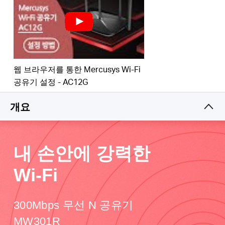
Republic
웹 브라우저를 통한 Mercusys Wi-Fi
of Korea
공유기 설정 - AC12G
개요
/
한
내 손안에 강력한
국
Wi-Fi
어
300Mbps 무선 N 공유기
MW301R