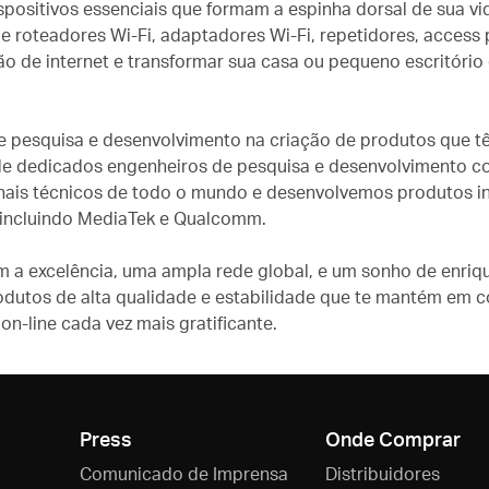
spositivos essenciais que formam a espinha dorsal de sua v
 roteadores Wi-Fi, adaptadores Wi-Fi, repetidores, access 
ão de internet e transformar sua casa ou pequeno escritór
 de pesquisa e desenvolvimento na criação de produtos que t
de dedicados engenheiros de pesquisa e desenvolvimento c
nais técnicos de todo o mundo e desenvolvemos produtos in
 incluindo MediaTek e Qualcomm.
 excelência, uma ampla rede global, e um sonho de enriqu
dutos de alta qualidade e estabilidade ​​que te mantém em 
 on-line cada vez mais gratificante.
Press
Onde Comprar
Comunicado de Imprensa
Distribuidores