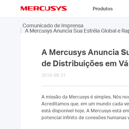
Click
Produtos
to
skip
MERCUSYS
the
Comunicado de Imprensa
navigation
A Mercusys Anuncia Sua Estréia Global e R
bar
A Mercusys Anuncia Su
de Distribuições em Vá
2016-08-31
A missão da Mercusys é simples. Nós nos
Acreditamos que, em um mundo cada vez 
está disponível hoje. A Mercusys está e
potencial infinito de conexões humanas v