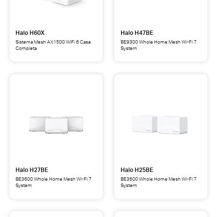
Halo H60X
Halo H47BE
Sistema Mesh AX1500 WiFi 6 Casa
BE9300 Whole Home Mesh Wi-Fi 7
Completa
System
Halo
Halo
H60X
H47BE
Sistema
BE9300
Mesh
Whole
AX1500
Home
WiFi
Mesh
6
Wi-
Casa
Fi
Completa
7
System
Halo H27BE
Halo H25BE
BE3600 Whole Home Mesh Wi-Fi 7
BE3600 Whole Home Mesh Wi-Fi 7
System
System
Halo
Halo
H27BE
H25BE
BE3600
BE3600
Whole
Whole