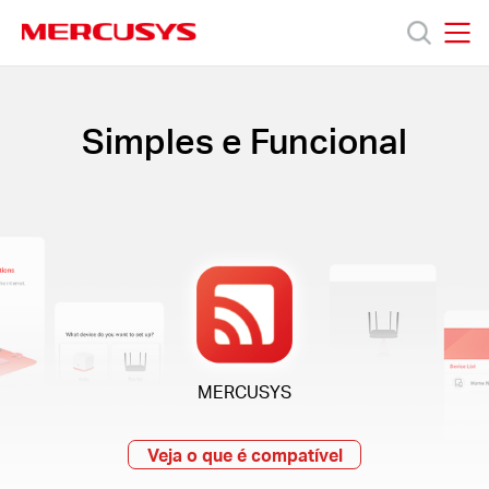
Click
to
skip
MERCUSYS
MERCUSYS
the
Produtos
navigation
bar
Simples e Funcional
Suporte
Sobre
Nós
Onde
MERCUSYS
Comprar
Veja o que é compatível