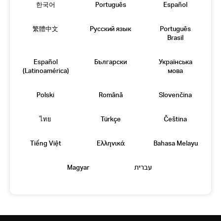
한국어
Português
Español
繁體中文
Русский язык
Português
Brasil
Español
Български
Українська
(Latinoamérica)
мова
Polski
Română
Slovenčina
ไทย
Türkçe
Čeština
Tiếng Việt
Eλληνικά
Bahasa Melayu
Magyar
עברית