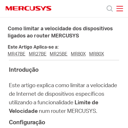
Click
to
skip
MERCUSYS
MERCUSYS
the
Produtos
navigation
Como limitar a velocidade dos dispositivos
bar
ligados ao router MERCUSYS
Suporte
Este Artigo Aplica-se a:
MR47BE
MR27BE
MR25BE
MR80X
MR80X
Sobre
Introdução
Nós
Este artigo explica como limitar a velocidade
de Internet de dispositivos específicos
Onde
utilizando a funcionalidade
Limite de
Velocidade
num router MERCUSYS.
Comprar
Configuração