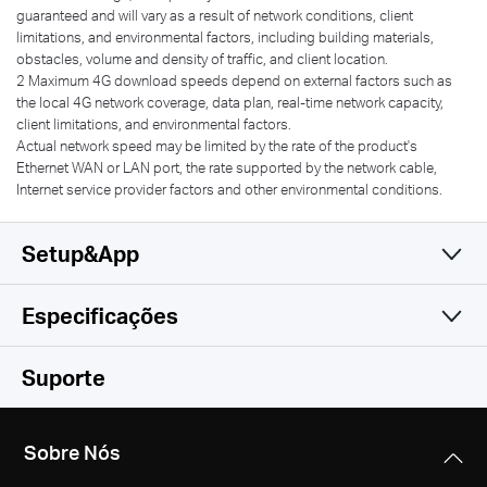
guaranteed and will vary as a result of network conditions, client
limitations, and environmental factors, including building materials,
obstacles, volume and density of traffic, and client location.
2 Maximum 4G download speeds depend on external factors such as
the local 4G network coverage, data plan, real-time network capacity,
client limitations, and environmental factors.
Actual network speed may be limited by the rate of the product's
Ethernet WAN or LAN port, the rate supported by the network cable,
Internet service provider factors and other environmental conditions.
Setup&App
Especificações
Simples e Funcional
Wireless
Suporte
Software
Padrões Wireless
Sobre Nós
IEEE 802.11b/g/n
Hardware
DHCP