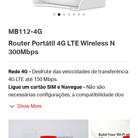
Portugal
MB112-4G
/
Router Portátil 4G LTE Wireless N
300Mbps
português
Rede 4G -
Desfrute das velocidades de transferência
4G LTE até 150 Mbps.
Ligue um cartão SIM e Navegue -
Não são
necessárias configurações, a compatibilidade dos
cartões SIM é assegurada por anos de testes no
Show More
terreno
WiFi de 300 Mbps -
Velocidades WiFi rápidas até 300
Mbps para partilhar a sua rede
Ligações Simultâneas -
Partilhe o acesso à Internet