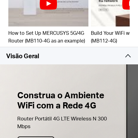
com um máximo de 32 dispositivos Wi-Fi
Modo de router Wi-Fi -
Ligue um cabo Ethernet à
porta LAN/WAN para um acesso flexível se não
conseguir obter uma ligação 4G
How to Set Up MERCUSYS 5G/4G
Build Your WiFi with
Router (MB110-4G as an example)
(MB112-4G)
Visão Geral
Construa o Ambiente
WiFi com a Rede 4G
Router Portátil 4G LTE Wireless N 300
Mbps