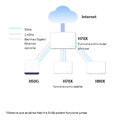
Internet
5GHz
2,4GHz
H70X
Backhaul Gigabit
Ethernet
Funciona como router
opcional
principal
H50G
H70X
H80X
funciona como satélite
*Observe que as séries Halo H e S não podem funcionar juntas.