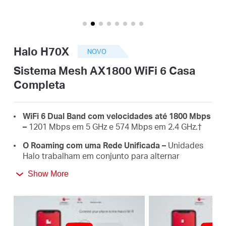
Portugal
Halo H70X
NOVO
/
Sistema Mesh AX1800 WiFi 6 Casa
Completa
português
WiFi 6 Dual Band com velocidades até 1800 Mbps
–
1201 Mbps em 5 GHz e 574 Mbps em 2.4 GHz.
†
O Roaming com uma Rede Unificada –
Unidades
Halo trabalham em conjunto para alternar
automaticamente entre Halos à medida que se
Show More
desloca pela casa com um único nome Wi-Fi e
palavra-passe.‡
Cobertura Total da Casa –
Cobre até 550 m² com
Wi-Fi de alta velocidade, eliminando zonas mortas