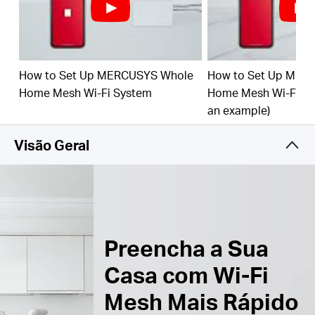
wi-fi em sua casa.
†
Suporta até 150 Equipamentos –
Fornecer
ligações rápidas e estáveis a até 150
equipamentos.
†
How to Set Up MERCUSYS Whole
How to Set Up MER
Gestão Simplificada da Sua Rede Doméstica –
Home Mesh Wi-Fi System
Home Mesh Wi-Fi Sy
Utilize a App MERCUSYS para configurar e gerir
an example)
rapidamente o seu Wi-Fi. Também pode gerir o
tempo e o conteúdo online dos seus filhos.
Visão Geral
Portas Gigabit –
portas Gigabit de 3× por unidade
Halo para ligações com fios mais rápidas.
*Por favor, note que a série Halo H e a série S não
podem funcionar em conjunto.
Preencha a Sua
Casa com Wi-Fi
Mesh Mais Rápido