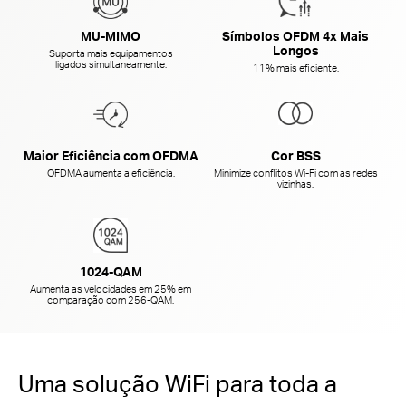
MU-MIMO
Símbolos OFDM 4x Mais
Longos
Suporta mais equipamentos
ligados simultaneamente.
11% mais eficiente.
Maior Eficiência com OFDMA
Cor BSS
OFDMA aumenta a eficiência.
Minimize conflitos Wi-Fi com as redes
vizinhas.
1024-QAM
Aumenta as velocidades em 25% em
comparação com 256-QAM.
Uma solução WiFi para toda a