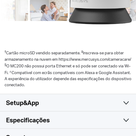
†
‡
Cartão microSD vendido separadamente.
Inscreva-se para obter
armazenamento na nuvem em https://www.mercusys.com/cameracare/
§
O MC200 não possui porta Ethernet e só pode ser conectado via Wi-
△
Fi.
Compatível com ecrãs compatíveis com Alexa e Google Assistant.
A experiência do utilizador depende das especificações do dispositivo
conectado.
Setup&App
Especificações
Simples e Funcional
Camera