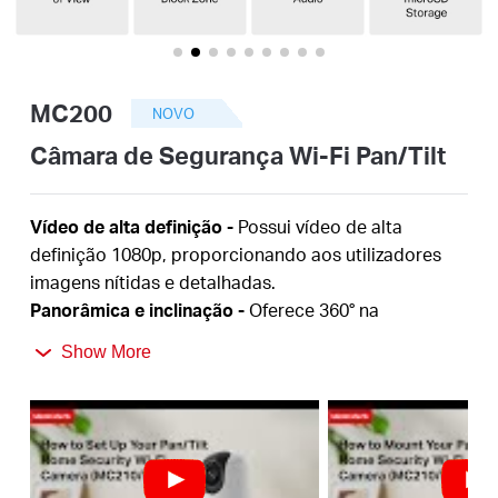
Portugal
MC200
NOVO
/
Câmara de Segurança Wi-Fi Pan/Tilt
português
Vídeo de alta definição -
Possui vídeo de alta
definição 1080p, proporcionando aos utilizadores
imagens nítidas e detalhadas.
Panorâmica e inclinação -
Oferece 360° na
horizontal, permitindo uma cobertura completa da
Show More
área.
Detecção inteligente -
Rastreia movimentos de
forma inteligente 24 horas por dia, 7 dias por
semana, garantindo que os objetos permaneçam à
vista, mesmo na escuridão total com visão noturna.