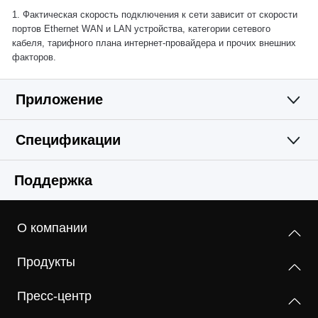
1. Фактическая скорость подключения к сети зависит от скорости
портов Ethernet WAN и LAN устройства, категории сетевого
кабеля, тарифного плана интернет‑провайдера и прочих внешних
факторов.
Приложение
Спецификации
Простое и
Wi-Fi
Поддержка
функциональное
Программные
Стандарты беспроводной связи
приложение
О компании
IEEE 802.11b/g/n
Аппаратные
DHCP
Продукты
Сервер
Диапазон частот (приём и передача)
Прочее
Размеры (Ш × Д × В)
2,4 ГГц
Пресс-центр
90 × 92 × 150,5 мм
Комплект поставки