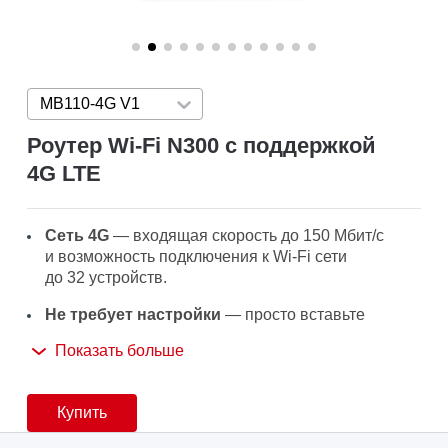
MB110-4G V1
Press enter to open version list
Роутер Wi-Fi N300 с поддержкой
4G LTE
Сеть 4G
— входящая скорость до 150 Мбит/с
и возможность подключения к Wi‑Fi сети
до 32 устройств.
Не требует настройки
— просто вставьте
SIM‑карту и сразу приступайте к работе.
Показать больше
Сеть Wi-Fi
— со скоростью до 300 Мбит/с.
Резервное подключение
— если сеть 4G
Купить
недоступна, можно подключить устройство