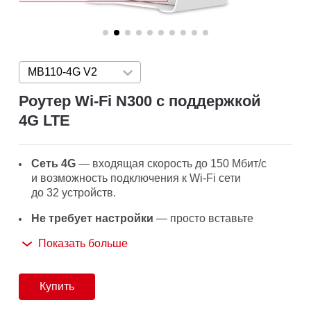
MB110-4G V2
Press enter to open version list
Роутер Wi-Fi N300 с поддержкой
4G LTE
Сеть 4G
— входящая скорость до 150 Мбит/с
и возможность подключения к Wi‑Fi сети
до 32 устройств.
Не требует настройки
— просто вставьте
SIM‑карту и сразу приступайте к работе.
Показать больше
Сеть Wi-Fi
— со скоростью до 300 Мбит/с.
Резервное подключение
— если сеть 4G
Купить
недоступна, можно подключить устройство