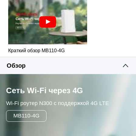
к интернету по кабелю Ethernet.
Краткий обзор MB110-4G
Обзор
Сеть Wi‑Fi через 4G
Wi‑Fi роутер N300 с поддержкой 4G LTE
MB110-4G