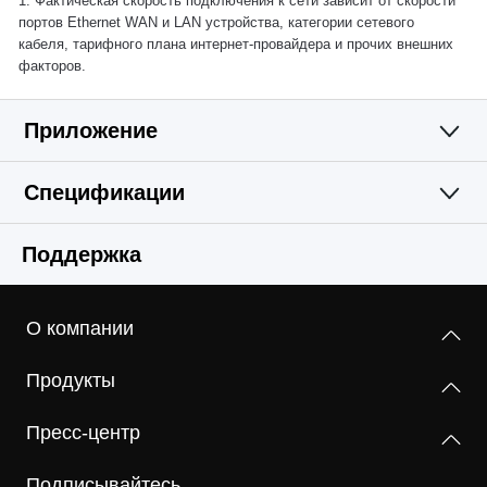
1. Фактическая скорость подключения к сети зависит от скорости
портов Ethernet WAN и LAN устройства, категории сетевого
кабеля, тарифного плана интернет‑провайдера и прочих внешних
факторов.
Приложение
Спецификации
Простое и
Wi-Fi
Поддержка
функциональное
Программные
Стандарты беспроводной связи
приложение
О компании
IEEE 802.11b/g/n
Аппаратные
DHCP
Продукты
Сервер
Диапазон частот (приём и передача)
Прочее
Размеры (Ш × Д × В)
2,4 ГГц
Пресс-центр
90 × 92 × 150,5 мм
Комплект поставки
Подписывайтесь
MERCUSYS