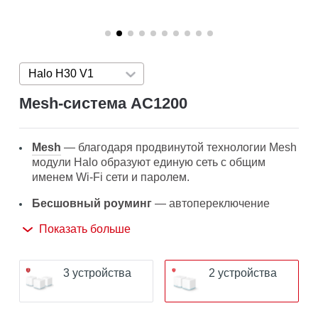
Halo H30 V1
Press enter to open version list
Mesh‑система AC1200
Mesh
— благодаря продвинутой технологии Mesh
модули Halo образуют единую сеть с общим
именем Wi-Fi сети и паролем.
Бесшовный роуминг
— автопереключение
между Wi-Fi модулями Halo при перемещении по
Показать больше
дому позволит получать лучший сигнал и высокую
скорость подключения на всех устройствах.
3 устройства
2 устройства
Покрытие по всему дому
— высокоскоростной
Wi-Fi на площади до 260 м² устранит зоны со
слабым Wi-Fi сигналом.