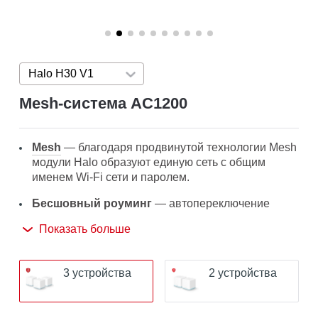
Halo H30 V1
Press enter to open version list
Mesh‑система AC1200
Mesh
— благодаря продвинутой технологии Mesh
модули Halo образуют единую сеть с общим
именем Wi-Fi сети и паролем.
Бесшовный роуминг
— автопереключение
между Wi-Fi модулями Halo при перемещении по
Показать больше
дому позволит получать лучший сигнал и высокую
скорость подключения на всех устройствах.
3 устройства
2 устройства
Покрытие по всему дому
— высокоскоростной
Wi-Fi на площади до 320 м² устранит зоны со
слабым Wi-Fi сигналом.