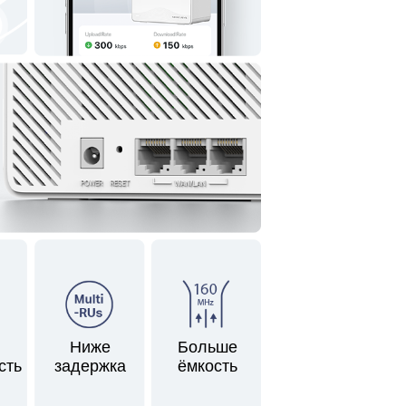
Ниже
Больше
сть
задержка
ёмкость