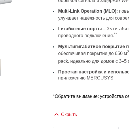
обрывов сигнала и задержек Wi-
Multi-Link Operation (MLO):
повы
улучшает надёжность для совре
Гигабитные порты –
3× гигаби
**
проводного подключения.
Мультигигабитное покрытие п
2
обеспечивая покрытие до 650 м
pack, идеально для домов с 3–5 
Простая настройка и использ
приложению MERCUSYS.
*Обратите внимание: устройства се
Скрыть