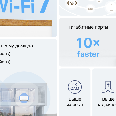
Гигабитные порты
 всему дому до
йств)
йств)
Выше
Выше
скорость
надежно