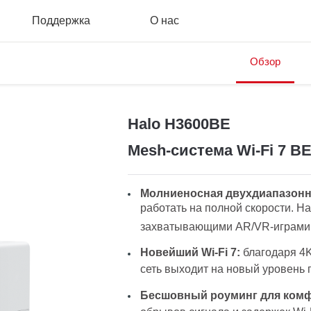
Поддержка
О нас
Обзор
Halo H3600BE
Mesh-система Wi-Fi 7 B
Молниеносная двухдиапазонная
работать на полной скорости. Н
захватывающими AR/VR-играми и
Новейший Wi-Fi 7:
благодаря 4K
сеть выходит на новый уровень 
Бесшовный роуминг для комф