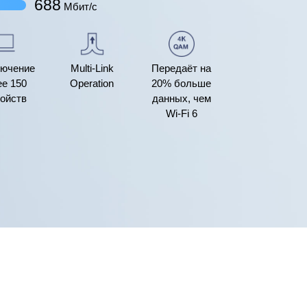
688
Мбит/с
ючение
Multi-Link
Передаёт на
е 150
Operation
20% больше
ойств
данных, чем
Wi-Fi 6