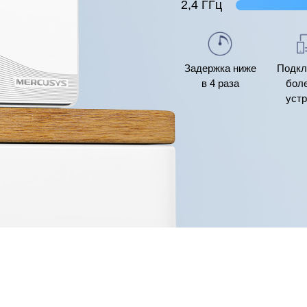
2,4 ГГц
Задержка ниже
Подкл
в 4 раза
боле
устр