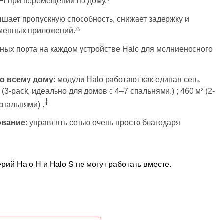
Fi при перемещении по дому.
шает пропускную способность, снижает задержку и
△
менных приложений.
тных порта на каждом устройстве Halo для молниеносного
о всему дому:
модули Halo работают как единая сеть,
(3-pack, идеально для домов с 4–7 спальнями.) ; 460 м² (2-
‡
спальнями) .
ование:
управлять сетью очень просто благодаря
рий Halo H и Halo S не могут работать вместе.