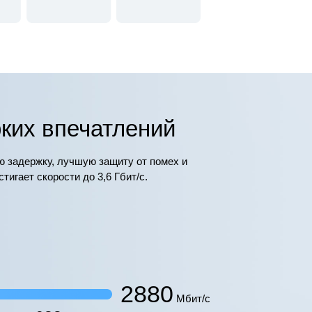
рких впечатлений
ю задержку, лучшую защиту от помех и
гает скорости до 3,6 Гбит/с.
2880
Мбит/с