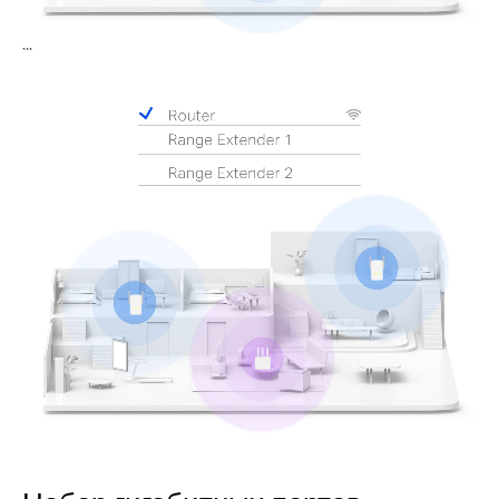
```
Pause