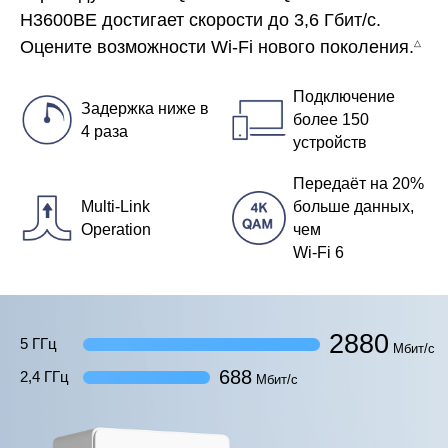
H3600BE достигает скорости до 3,6 Гбит/с.
Оцените возможности Wi-Fi нового поколения.
△
Подключение
Задержка ниже в
более 150
4 раза
устройств
Передаёт на 20%
Multi-Link
больше данных,
Operation
чем
Wi-Fi 6
2880
5 ГГц
Мбит/с
688
2,4 ГГц
Мбит/с