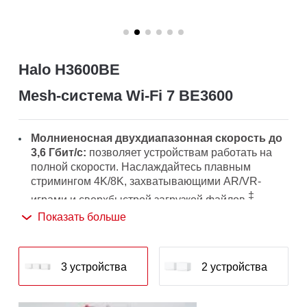
Halo H3600BE
Mesh-система Wi-Fi 7 BE3600
Молниеносная двухдиапазонная скорость до
3,6 Гбит/с:
позволяет устройствам работать на
полной скорости. Наслаждайтесь плавным
стримингом 4K/8K, захватывающими AR/VR-
‡
играми и сверхбыстрой загрузкой файлов.
Показать больше
Новейший Wi-Fi 7:
благодаря 4K-QAM, MLO,
Multi-RUs и другим возможностям Wi-Fi 7 ваша
сеть выходит на новый уровень
3 устройства
2 устройства
△
производительности.
Бесшовный роуминг для комфортной работы