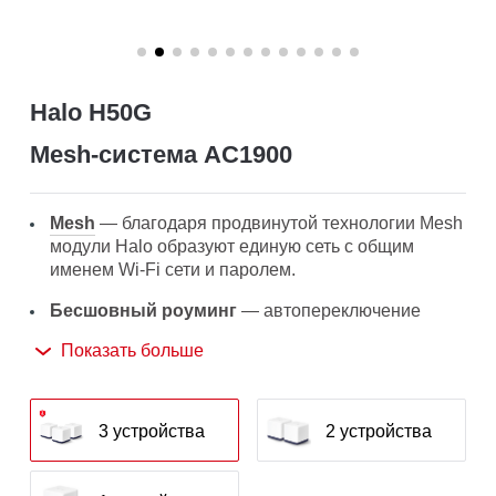
Halo H50G
Mesh‑система AC1900
Mesh
— благодаря продвинутой технологии Mesh
модули Halo образуют единую сеть с общим
именем Wi-Fi сети и паролем.
Бесшовный роуминг
— автопереключение
между Wi-Fi модулями Halo при перемещении по
Показать больше
дому позволит получать лучший сигнал и высокую
скорость подключения на всех устройствах.
Покрытие по всему дому
— высокоскоростной
3 устройства
2 устройства
Wi-Fi на площади до 550 м² устранит зоны со
слабым Wi-Fi сигналом.