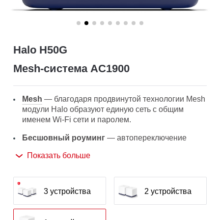
Halo H50G
Mesh‑система AC1900
Mesh
— благодаря продвинутой технологии Mesh
модули Halo образуют единую сеть с общим
именем Wi-Fi сети и паролем.
Бесшовный роуминг
— автопереключение
между Wi-Fi модулями Halo при перемещении по
Показать больше
дому позволит получать лучший сигнал и высокую
скорость подключения на всех устройствах.
Покрытие по всему дому
— высокоскоростной
3 устройства
2 устройства
Wi-Fi на площади до 230 м² устранит зоны со
слабым Wi-Fi сигналом.