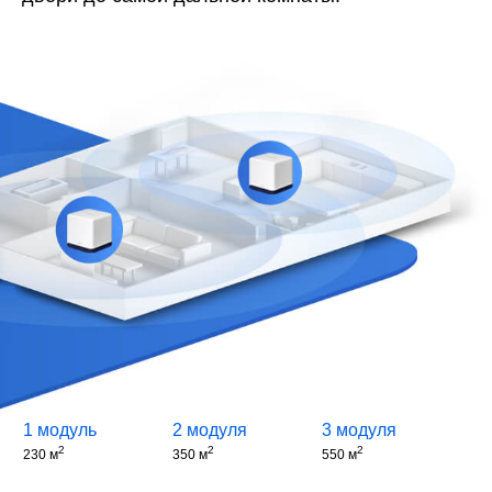
1 модуль
2 модуля
3 модуля
2
2
2
230
м
350
м
550
м