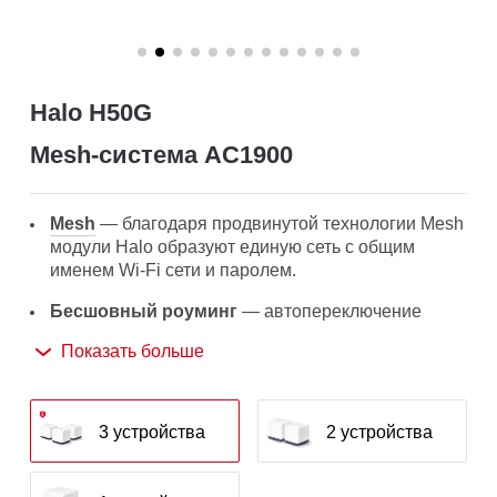
Halo H50G
Mesh‑система AC1900
Mesh
— благодаря продвинутой технологии Mesh
модули Halo образуют единую сеть с общим
именем Wi-Fi сети и паролем.
Бесшовный роуминг
— автопереключение
между Wi-Fi модулями Halo при перемещении по
Показать больше
дому позволит получать лучший сигнал и высокую
скорость подключения на всех устройствах.
Покрытие по всему дому
— высокоскоростной
3 устройства
2 устройства
Wi-Fi на площади до 550 м² устранит зоны со
слабым Wi-Fi сигналом.