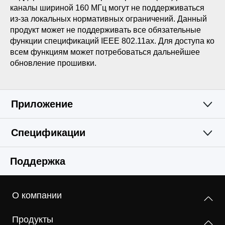
каналы шириной 160 МГц могут не поддерживаться
из-за локальных нормативных ограничений. Данный
продукт может не поддерживать все обязательные
функции спецификаций IEEE 802.11ax. Для доступа ко
всем функциям может потребоваться дальнейшее
обновление прошивки.
Приложение
Спецификации
Простое и
Wi-Fi
Поддержка
функциональное
Программные
Стандарты беспроводной связи
приложение
О компании
2,4 ГГц — IEEE 802.11ax/n/b/g
Аппаратные
Режимы рабoты
5 ГГц — IEEE 802.11ax/ac/n/a
Продукты
Роутер, точка доступа