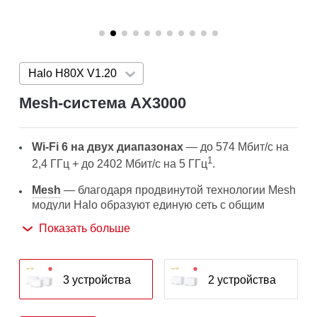
Halo H80X V1.20
Press enter to open version list
Mesh‑система AX3000
Wi-Fi 6 на двух диапазонах
— до 574 Мбит/с на
1
2,4 ГГц + до 2402 Мбит/с на 5 ГГц
.
Mesh
— благодаря продвинутой технологии Mesh
модули Halo образуют единую сеть с общим
2
именем Wi-Fi сети и паролем
.
Показать больше
Бесшовный роуминг
— автопереключение
между Wi-Fi модулями Halo при перемещении по
дому позволит получать лучший сигнал и высокую
3 устройства
2 устройства
1
скорость подключения на всех устройствах
.