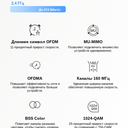
2,4 ГГц
До 574 Мбит/с
Длиннее символ OFDM
MU-MIMO
11-процентный прирост скорости.
Позволяет подключить множество
устройств одновременно.
OFDMA
Каналы 160 МГц
Повышает эффективность сети и
Удвоенная ширина каналов
позволяет подключить больше
обеспечит повышенную скорость.
устройств.
BSS Color
1024-QAM
Помечает каналы разными
25-процентный прирост скорости
цветами, чтобы снизить уровень
по сравнению с 256-QAM.