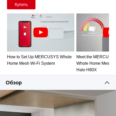
Покрытие по всему дому
— высокоскоростной
Купить
Wi-Fi на площади до 650 м² устранит зоны со
1
слабым Wi-Fi сигналом
.
Два диапазона Wi-Fi
— Halo H80X способен
обеспечить стабильное подключение для более
чем ста устройств на скорости до 3 Гбит/с и
работает со всеми наиболее известными
интернет-провайдерами и модемами.
Приложение MERCUSYS
— обеспечит быструю
How to Set Up MERCUSYS Whole
Meet the MERCUSY
настройку и простое управление Wi-Fi сетью.
Home Mesh Wi-Fi System
Whole Home Mesh Wi
Гигабитные порты
— три гигабитных порта на
Halo H80X
каждом устройстве Halo обеспечат молниеносное
3
подключение по кабелю
.
Обзор
Облако
— удалённый мониторинг и управление,
а также бесплатный DDNS MERCUSYS.
* Устройства линейки Halo серий H и S
несовместимы друг с другом.