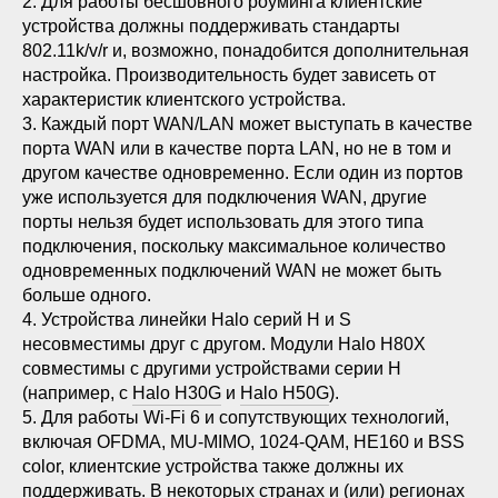
2. Для работы бесшовного роуминга клиентские
устройства должны поддерживать стандарты
802.11k/v/r и, возможно, понадобится дополнительная
настройка. Производительность будет зависеть от
характеристик клиентского устройства.
3. Каждый порт WAN/LAN может выступать в качестве
порта WAN или в качестве порта LAN, но не в том и
другом качестве одновременно. Если один из портов
уже используется для подключения WAN, другие
порты нельзя будет использовать для этого типа
подключения, поскольку максимальное количество
одновременных подключений WAN не может быть
больше одного.
4. Устройства линейки Halo серий H и S
несовместимы друг с другом. Модули Halo H80X
совместимы с другими устройствами серии H
(например, с
Halo H30G
и
Halo H50G
).
5. Для работы Wi-Fi 6 и сопутствующих технологий,
включая OFDMA, MU-MIMO, 1024-QAM, HE160 и BSS
color, клиентские устройства также должны их
поддерживать. В некоторых странах и (или) регионах