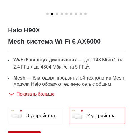
Halo H90X
Mesh‑система Wi-Fi 6 AX6000
Wi-Fi 6 на двух диапазонах
— до 1148 Мбит/с на
1
2,4 ГГц + до 4804 Мбит/с на 5 ГГц
.
Mesh
— благодаря продвинутой технологии Mesh
модули Halo образуют единую сеть с общим
2
именем Wi-Fi сети и паролем
.
Показать больше
Бесшовный роуминг
— автопереключение
между Wi-Fi модулями Halo при перемещении по
дому позволит получать лучший сигнал и высокую
3 устройства
2 устройства
1
скорость подключения на всех устройствах
.