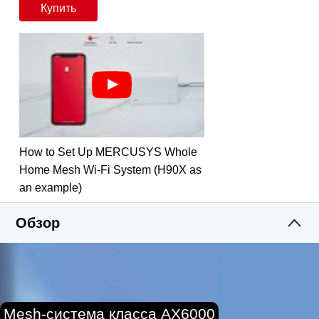
Покрытие по всему дому
— высокоскоростной
Купить
Wi-Fi на площади до 550 м² устранит зоны со
1
слабым Wi-Fi сигналом
.
Два диапазона Wi-Fi
— Halo H90X способен
обеспечить стабильное подключение для более
чем ста устройств на скорости до 3 Гбит/с и
работает со всеми наиболее известными
интернет-провайдерами и модемами.
Приложение MERCUSYS
— обеспечит быструю
How to Set Up MERCUSYS Whole
настройку и простое управление Wi-Fi сетью.
Home Mesh Wi-Fi System (H90X as
Гигабитные порты
— два гигабитных порта и
an example)
один порт 2,5 Гбит/с на каждом устройстве Halo
обеспечат молниеносное подключение по
Обзор
3
кабелю
.
Облако
— удалённый мониторинг и управление,
а также бесплатный DDNS MERCUSYS.
* Устройства линейки Halo серий H и S
Mesh-система класса AX6000