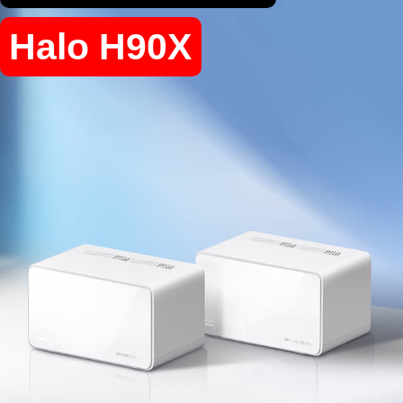
несовместимы друг с другом.
Halo H90X