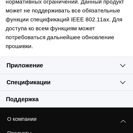
нормативных ограничений. Данный продукт
может не поддерживать все обязательные
функции спецификаций IEEE 802.11ax. Для
доступа ко всем функциям может
потребоваться дальнейшее обновление
прошивки.
Приложение
Спецификации
Простое и
Wi-Fi
Поддержка
функциональное
Программные
Стандарты беспроводной связи
приложение
О компании
2,4 ГГц — IEEE 802.11ax/n/b/g
Аппаратные
Режимы рабoты
5 ГГц — IEEE 802.11ax/ac/n/a