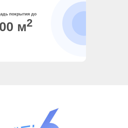
адь покрытия до
2
00 м