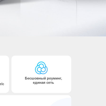
Бесшовный роуминг,
единая сеть
т/с