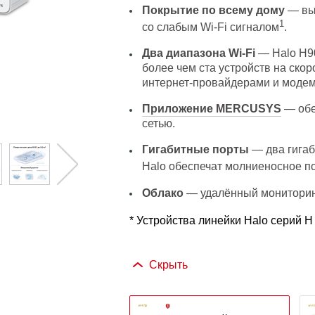
Покрытие по всему дому
— выс
1
со слабым Wi-Fi сигналом
.
Два диапазона Wi-Fi
— Halo H90
более чем ста устройств на скор
интернет-провайдерами и моде
Приложение MERCUSYS
— обе
сетью.
Гигабитные порты
— два гигаб
Halo обеспечат молниеносное п
Облако
— удалённый мониторин
* Устройства линейки Halo серий H
Скрыть