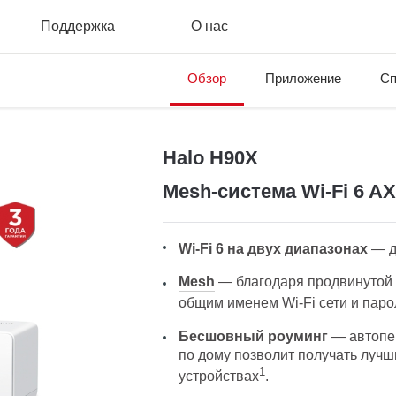
Поддержка
О нас
Обзор
Приложение
Сп
Halo H90X
Mesh‑система Wi-Fi 6 A
Wi-Fi 6 на двух диапазонах
— до
Mesh
— благодаря продвинутой 
общим именем Wi-Fi сети и пар
Бесшовный роуминг
— автопе
по дому позволит получать лучш
1
устройствах
.