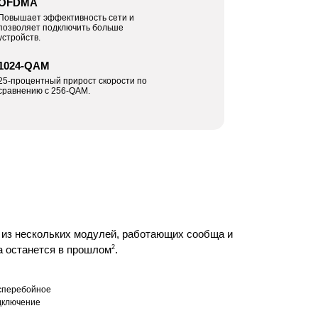
OFDMA
Повышает эффективность сети и
позволяет подключить больше
устройств.
1024-QAM
25-процентный прирост скорости по
сравнению с 256-QAM.
т из нескольких модулей, работающих сообща и
а останется в прошлом
2
.
сперебойное
дключение