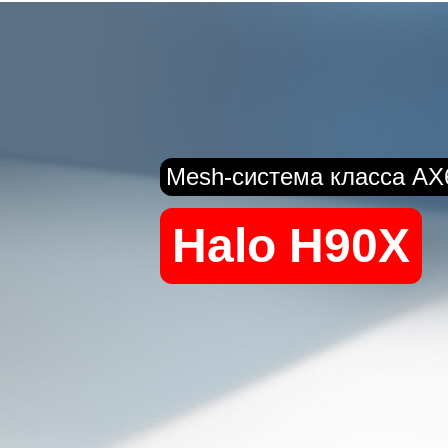
Mesh-система класса AX
Halo H90X