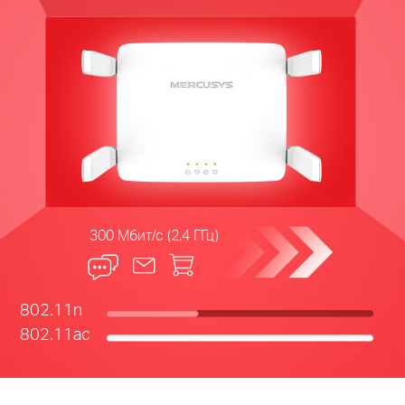
300 Мбит/с (2,4 ГГц)
802.11n
802.11ac