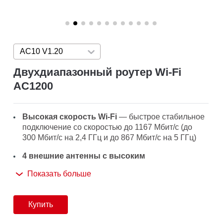
AC10 V1.20
Press enter to open version list
Двухдиапазонный роутер Wi‑Fi
AC1200
Высокая скорость Wi-Fi
— быстрое стабильное
подключение со скоростью до 1167 Мбит/с (до
300 Мбит/с на 2,4 ГГц и до 867 Мбит/с на 5 ГГц)
4 внешние антенны с высоким
коэффициентом усиления
— обеспечат
Показать больше
мощный сигнал Wi-Fi во всём доме
Простая установка
— настройка за пару минут
Купить
благодаря удобному и понятному веб‑интерфейсу