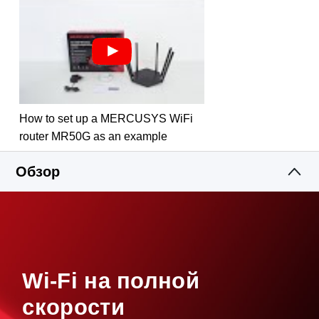
Родительский контроль
— устанавливайте
настройки доступа для безопасного
использования интернета
Несколько режимов работы
— поддержка
режима точки доступа, режима усилителя Wi‑Fi
сигнала и режима роутера для самых разных
сценариев
How to set up a MERCUSYS WiFi
Поддержка IPTV и IPv6
router MR50G as an example
Приложение MERCUSYS
— обеспечит быструю
Обзор
настройку и простое управление Wi-Fi сетью.
Wi-Fi на полной
скорости