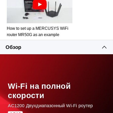
Родительский контроль
— устанавливайте
настройки доступа для безопасного
использования интернета
Несколько режимов работы
— поддержка
режима точки доступа, режима усилителя Wi‑Fi
How to set up a MERCUSYS WiFi
сигнала и режима роутера для самых разных
router MR50G as an example
сценариев
Поддержка IPTV и IPv6
Обзор
Приложение MERCUSYS
— обеспечит быструю
настройку и простое управление Wi-Fi сетью.
Wi-Fi на полной
скорости
AC1200 Двухдиапазонный Wi-Fi роутер