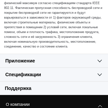
физический максимум согласно спецификациям стандарта IEEE
802.11. Фактическая пропускная способность беспроводной сети и
покрытие беспроводной сети не гарантируются и будут
варьироваться в зависимости от 1) факторов окружающей среды,
включая строительные материалы, физические объекты и
препятствия в помещении 2) условий сети, включая локальные
помехи, объем и плотность трафика, местоположение продукта,
сложность сети и её загруженность 3) ограничения клиента,
включая номинальную производительность, местоположение,
соединение, качество и состояние клиента.
Приложение
Спецификации
Простое и
Wi-Fi
Поддержка
функциональное
Программные
Стандарты беспроводной связи
приложение
О компании
IEEE 802.11ac/n/a 5 ГГц, IEEE 802.11b/g/n 2,4 ГГц