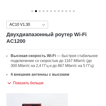
AC10 V1.30
Press enter to open version list
Двухдиапазонный роутер Wi‑Fi
AC1200
Высокая скорость Wi-Fi
— быстрое стабильное
подключение со скоростью до 1167 Мбит/с (до
300 Мбит/с на 2,4 ГГц и до 867 Мбит/с на 5 ГГц)
4 внешние антенны с высоким
коэффициентом усиления
— обеспечат
Показать больше
мощный сигнал Wi-Fi во всём доме
Простая установка
— настройка за пару минут
благодаря удобному и понятному веб‑интерфейсу