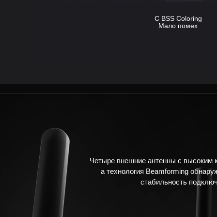
С BSS Coloring
Мало помех
Четыре внешние антенны с высоким к
а технология Beamforming обнаруж
стабильность подключ