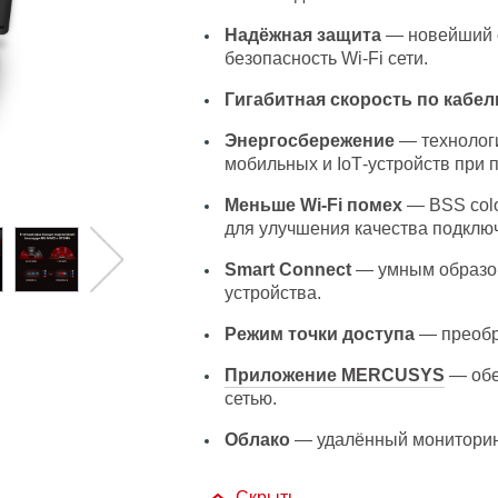
Надёжная защита
— новейший 
безопасность Wi‑Fi сети.
Гигабитная скорость по кабе
Энергосбережение
— технологи
мобильных и IoT‑устройств при 
Меньше Wi-Fi помех
— BSS colo
для улучшения качества подклю
Smart Connect
— умным образом
устройства.
Режим точки доступа
— преобр
Приложение MERCUSYS
— обе
сетью.
Облако
— удалённый мониторин
Скрыть