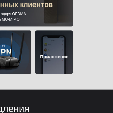
нных клиентов
годаря OFDMA
и MU‑MIMO
Приложение
едления