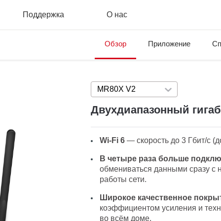
Поддержка
О нас
Обзор
Приложение
Сп
MR80X V2
Press enter to open versi
Двухдиапазонный гигаб
Wi-Fi 6
— скорость до 3 Гбит/с (до
В четыре раза больше подкл
обмениваться данными сразу с 
работы сети.
Широкое качественное покры
коэффициентом усиления и техн
во всём доме.