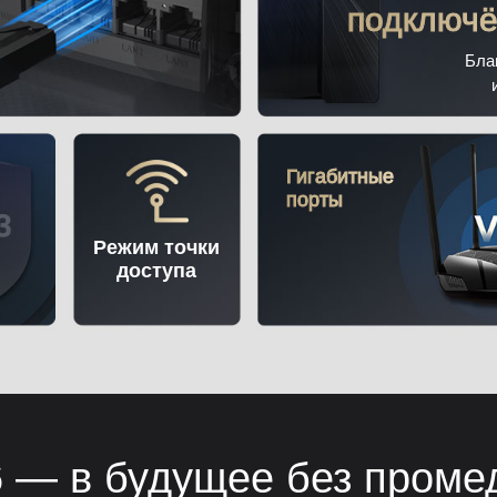
подключё
Бла
Гигабитные
порты
Режим точки
доступа
6 — в будущее без пром