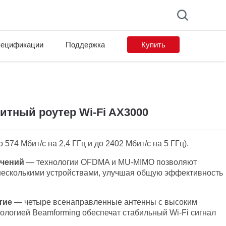
ецификации
Поддержка
Купить
on list
итный роутер Wi‑Fi AX3000
 574 Мбит/с на 2,4 ГГц и до 2402 Мбит/с на 5 ГГц).
ючений
— технологии OFDMA и MU-MIMO позволяют
несколькими устройствами, улучшая общую эффективность
тие
— четыре всенаправленные антенны с высоким
ологией Beamforming обеспечат стабильный Wi‑Fi сигнал