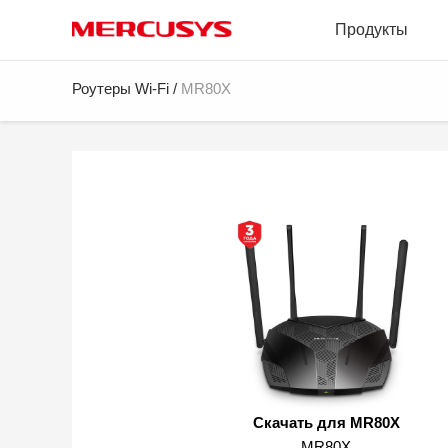
Click
Продукты
to
skip
the
MERCUSYS
Роутеры Wi-Fi
/
MR80X
navigation
bar
Скачать для MR80X
MR80X