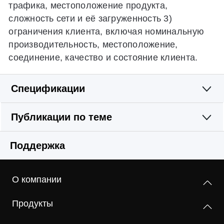
трафика, местоположение продукта,
сложность сети и её загруженность 3)
ограничения клиента, включая номинальную
производительность, местоположение,
соединение, качество и состояние клиента.
Спецификации
Wi-Fi
Публикации по теме
Программные
Стандарты беспроводной связи
Поддержка
IEEE 802.11n, IEEE 802.11g, IEEE 802.11b
Аппаратные
Тип WAN
Динамический IP-адрес/статический IP-
О компании
Диапазон частот (приём и передача)
Прочее
Размеры (Ш × Д × В)
адрес/PPPoE/PPTP/L2TP
2,4 - 2,4835 ГГц
135,77 x 93,31 x 25,85 мм
Продукты
Сертификация
Управление