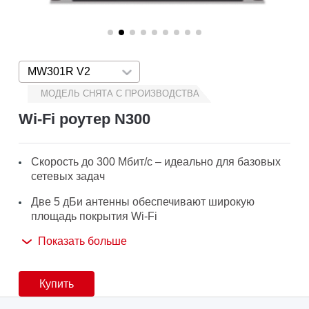
MW301R V2
Press enter to open version list
МОДЕЛЬ СНЯТА С ПРОИЗВОДСТВА
Wi-Fi роутер N300
Скорость до 300 Мбит/с – идеально для базовых
сетевых задач
Две 5 дБи антенны обеспечивают широкую
площадь покрытия Wi-Fi
Показать больше
Удобный веб-интерфейс для простой и
быстрой настройки
Купить