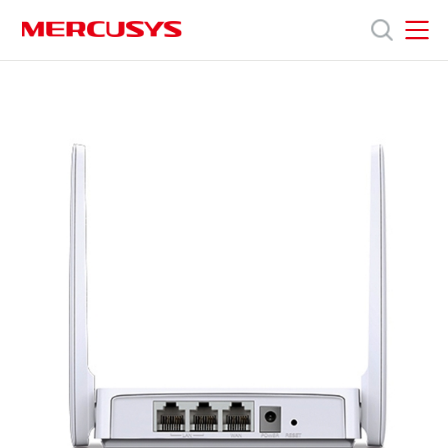
Click
to
skip
the
MERCUSYS
MERCUSYS
MW301R
Продукты
navigation
[V1,
bar
V1.2,
V2,
Поддержка
V3]
|
Роутер
Wi-
О
Fi
N300
нас