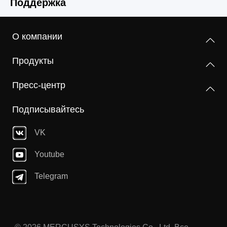
Поддержка
функциональное
Программные
Стандарты беспроводной связи
приложение
О компании
IEEE 802.11n, IEEE 802.11g, IEEE 802.11b
Аппаратные
Тип WAN
Продукты
Динамический IP-адрес/статический IP-
Диапазон частот (приём и передача)
Прочее
Размеры (Ш × Д × В)
адрес/PPPoE/PPTP/L2TP
2,4 - 2,4835 ГГц
Пресс-центр
135,77 x 93,31 x 25,85 мм
Сертификация
Управление
Подписывайтесь
CE, ROHS
Максимальная скорость
Интерфейсы
Родительский контроль
11n: До 300 Мбит/с (динамически)
2 порта LAN 10/100 Мбит/с
Контроль доступа
VK
11g: До 54 Мбит/с (динамически)
Комплект поставки
1 порт WAN 10/100 Мбит/с
Локальное управление
11b: До 11 Мбит/с (динамически)
MW301R
Youtube
Удалённое управление
Адаптер питания
Кнопки
Telegram
Руководство по быстрой настройке
Чувствительность (приём)
DHCP
RESET
Кабель Ethernet
270 Мбит/с: -70 дБм @10% PER
Сервер
130 Мбит/с: -74 дБм @10% PER
MERCUSYS
Внешний источник питания
108 Мбит/с: -77 дБм @10% PER
Параметры окружающей среды
Перенаправление портов