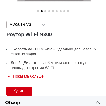
MW301R V3
Press enter to open version list
Роутер Wi-Fi N300
Скорость до 300 Мбит/с – идеально для базовых
сетевых задач
Две 5 дБи антенны обеспечивают широкую
площадь покрытия Wi-Fi
Показать больше
Удобный веб-интерфейс для простой и
быстрой настройки
Приложение MERCUSYS
— обеспечит быструю
Купить
настройку и простое управление Wi-Fi сетью.
Обзор