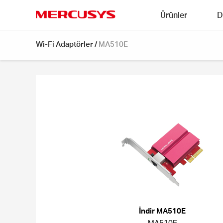
Click
Ürünler
D
to
skip
MERCUSYS
the
Wi-Fi Adaptörler
/
MA510E
navigation
bar
İndir MA510E
MA510E