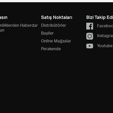
asın
Satış Noktaları
Bizi Takip Ed
niliklerden Haberdar
Distribütörler
Facebo
un
Bayiler
Instagr
Online Mağzalar
Youtube
Perakende