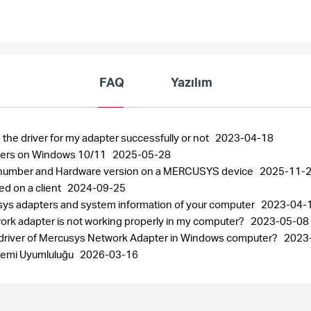
FAQ
Yazılım
 the driver for my adapter successfully or not
2023-04-18
pters on Windows 10/11
2025-05-28
al number and Hardware version on a MERCUSYS device
2025-11-
ed on a client
2024-09-25
usys adapters and system information of your computer
2023-04-
work adapter is not working properly in my computer?
2023-05-08
the driver of Mercusys Network Adapter in Windows computer?
2023
stemi Uyumluluğu
2026-03-16