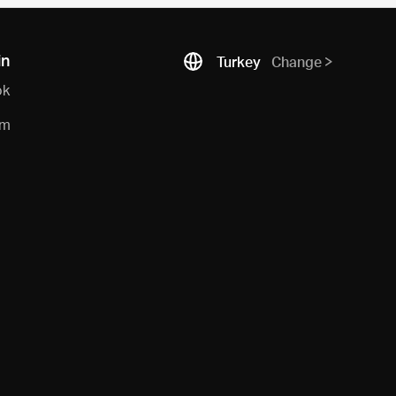
in
Turkey
Change
ok
am