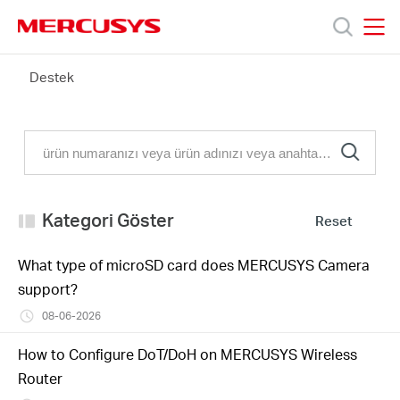
Click
to
skip
MERCUSYS
MERCUSYS
the
FAQ
Destek
Ürünler
navigation
bar
Destek
Hakkımızda
Kategori Göster
Reset
What type of microSD card does MERCUSYS Camera
support?
Turkey
08-06-2026
/
How to Configure DoT/DoH on MERCUSYS Wireless
Router