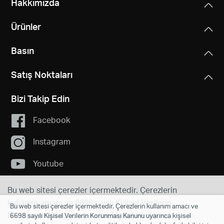
Hakkımızda
Ürünler
Basın
Satış Noktaları
Bizi Takip Edin
Facebook
Instagram
Youtube
Bu web sitesi çerezler içermektedir. Çerezlerin
kullanım amacı ve 6698 sayılı Kişisel Verilerin
Bu web sitesi çerezler içermektedir. Çerezlerin kullanım amacı ve
Turkey
Change
Korunması Kanunu uyarınca kişisel verilerin
6698 sayılı Kişisel Verilerin Korunması Kanunu uyarınca kişisel