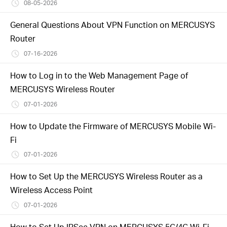
Türkçe
08-05-2026
General Questions About VPN Function on MERCUSYS
Router
07-16-2026
How to Log in to the Web Management Page of
MERCUSYS Wireless Router
07-01-2026
How to Update the Firmware of MERCUSYS Mobile Wi-
Fi
07-01-2026
How to Set Up the MERCUSYS Wireless Router as a
Wireless Access Point
07-01-2026
How to Set Up IPSec VPN on MERCUSYS 5G/4G Wi-Fi