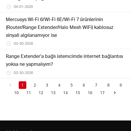
04-01-2026
Mercusys Wi-Fi 6/Wi-Fi 6E/Wi-Fi 7 ürünlerinin
(Router/Range Extender/Halo Mesh WiFi) kablosuz
sinyali algılanamıyor ise
03-30-2026
Range Extender'a bağlı istemcimde internet bağlantısı
yoksa ne yapmalıyım?
03-30-2026
1
2
3
4
5
6
7
8
9
10
11
12
13
14
15
16
17