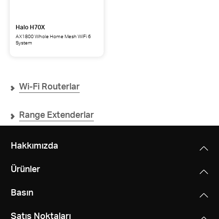
Halo H70X
AX1800 Whole Home Mesh WiFi 6
System
Wi-Fi Routerlar
Range Extenderlar
Hakkımızda
Ürünler
Basın
Satış Noktaları