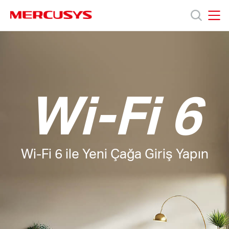
Click
to
skip
MERCUSYS
MERCUSYS
the
Ürünler
navigation
bar
Destek
Wi-Fi 6
Hakkımızda
Wi-Fi 6 ile Yeni Çağa Giriş Yapın
Turkey
/