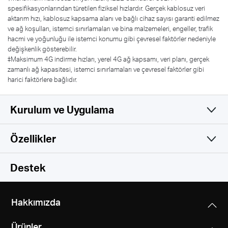
spesifikasyonlarından türetilen fiziksel hızlardır. Gerçek kablosuz veri
aktarım hızı, kablosuz kapsama alanı ve bağlı cihaz sayısı garanti edilmez
ve ağ koşulları, istemci sınırlamaları ve bina malzemeleri, engeller, trafik
hacmi ve yoğunluğu ile istemci konumu gibi çevresel faktörler nedeniyle
değişkenlik gösterebilir.
‡Maksimum 4G indirme hızları, yerel 4G ağ kapsamı, veri planı, gerçek
zamanlı ağ kapasitesi, istemci sınırlamaları ve çevresel faktörler gibi
harici faktörlere bağlıdır.
Kurulum ve Uygulama
Özellikler
Basit ve İşlevsel
Wireless
Destek
Software
Wireless Standardı
Hakkımızda
IEEE 802.11ac/a/b/g/n
Hardware
DHCP
Ürünler