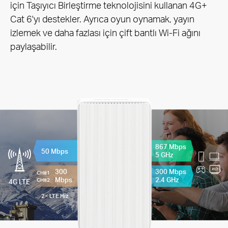
için Taşıyıcı Birleştirme teknolojisini kullanan 4G+
Cat 6'yı destekler. Ayrıca oyun oynamak, yayın
izlemek ve daha fazlası için çift bantlı Wi-Fi ağını
paylaşabilir.
867 Mbps
50 Mbps
5 GHz
300
300 Mbps
CH#1
Mbps
2.4 GHz
CH#2
4G LTE
2× LTE Hız