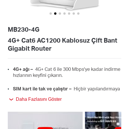
Türkçe
MB230-4G
4G+ Cat6 AC1200 Kablosuz Çift Bant
Gigabit Router
4G+ ağı –
4G+ Cat 6 ile 300 Mbps'ye kadar indirme
hızlarının keyfini çıkarın.
SIM kart ile tak ve çalıştır –
Hiçbir yapılandırmaya
gerek yok, yıllarca yapılan saha testleriyle SIM kart
Daha Fazlasını Göster
uyumluluğu sağlanmıştır.
Çift Bant 1200 Mbps Wi-Fi –
2.4 GHz bandında 300
Mbps'ye, 5 GHz bandında 867 Mbps'ye kadar hızlı
Wi-Fi hızları.