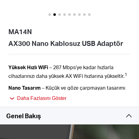
Türkçe
MA14N
AX300 Nano Kablosuz USB Adaptör
Yüksek Hızlı WiFi
– 287 Mbps’ye kadar hızlarla
1
cihazlarınızı daha yüksek AX WiFi hızlarına yükseltir.
Nano Tasarım
– Küçük ve göze çarpmayan tasarımı
sayesinde takıp orada olduğunu bile unutabilirsiniz.
Daha Fazlasını Göster
Önceden Yüklenmiş Dahili Sürücü
– MA14N
Genel Bakış
adaptörünü dahili sürücüsüyle takın ve kolay
2
kurulumun keyfini çıkarın.
İşletim Sistemleri
– Windows 11/10/7 (32/64 bit) ve