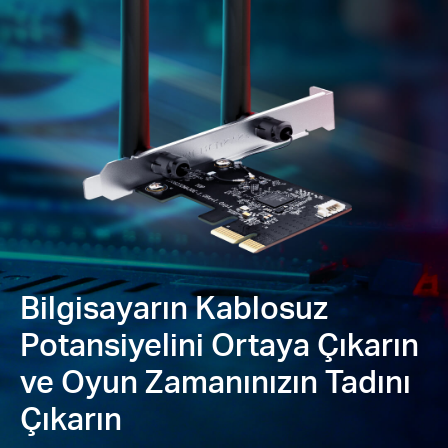
4
güvenliğinde gelişmiş koruma sağlar
Geriye Dönük Uyumluluk —
802.11ac/a/b/g/n
standartlarına tam destek
Windows Uyumlu —
Desteklenen işletim sistemleri:
Windows 10, 11 (64 bit)
Lütfen dikkat: MA30E, sabit antenler nedeniyle düşük
profilli braket ile uyumlu değildir.
Bilgisayarın Kablosuz
Potansiyelini Ortaya Çıkarın
ve Oyun Zamanınızın Tadını
Çıkarın