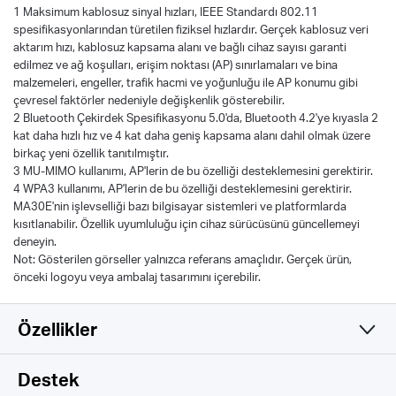
1 Maksimum kablosuz sinyal hızları, IEEE Standardı 802.11
spesifikasyonlarından türetilen fiziksel hızlardır. Gerçek kablosuz veri
aktarım hızı, kablosuz kapsama alanı ve bağlı cihaz sayısı garanti
edilmez ve ağ koşulları, erişim noktası (AP) sınırlamaları ve bina
malzemeleri, engeller, trafik hacmi ve yoğunluğu ile AP konumu gibi
çevresel faktörler nedeniyle değişkenlik gösterebilir.
2 Bluetooth Çekirdek Spesifikasyonu 5.0'da, Bluetooth 4.2'ye kıyasla 2
kat daha hızlı hız ve 4 kat daha geniş kapsama alanı dahil olmak üzere
birkaç yeni özellik tanıtılmıştır.
3 MU-MIMO kullanımı, AP'lerin de bu özelliği desteklemesini gerektirir.
4 WPA3 kullanımı, AP'lerin de bu özelliği desteklemesini gerektirir.
MA30E'nin işlevselliği bazı bilgisayar sistemleri ve platformlarda
kısıtlanabilir. Özellik uyumluluğu için cihaz sürücüsünü güncellemeyi
deneyin.
Not: Gösterilen görseller yalnızca referans amaçlıdır. Gerçek ürün,
önceki logoyu veya ambalaj tasarımını içerebilir.
Özellikler
Wireless
Destek