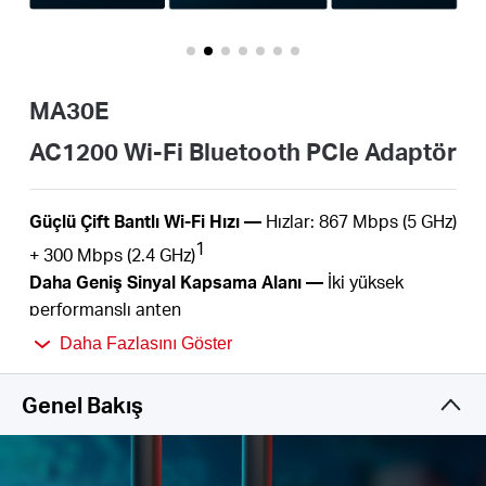
Türkçe
MA30E
AC1200 Wi-Fi Bluetooth PCIe Adaptör
Güçlü Çift Bantlı Wi-Fi Hızı —
Hızlar: 867 Mbps (5 GHz)
1
+ 300 Mbps (2.4 GHz)
Daha Geniş Sinyal Kapsama Alanı —
İki yüksek
performanslı anten
Bluetooth 5.0 —
Bluetooth 5.0 teknolojisi, daha
Daha Fazlasını Göster
2
yüksek hızlar ve daha geniş kapsama alanı sunar
MU-MIMO —
Aynı anda birden fazla cihaza hizmet
Genel Bakış
sunar, gecikme veya bant genişliği tıkanıklığı
3
yaşanmaz
Geliştirilmiş Güvenlik —
WPA3, kişisel parola