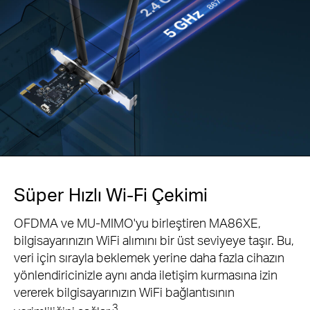
Süper Hızlı Wi-Fi Çekimi
OFDMA ve MU-MIMO'yu birleştiren MA86XE,
bilgisayarınızın WiFi alımını bir üst seviyeye taşır. Bu,
veri için sırayla beklemek yerine daha fazla cihazın
yönlendiricinizle aynı anda iletişim kurmasına izin
vererek bilgisayarınızın WiFi bağlantısının
3