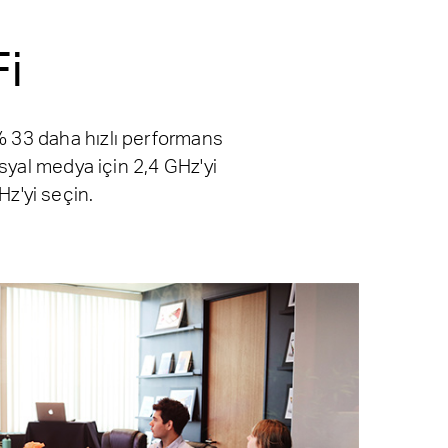
Fi
,% 33 daha hızlı performans
osyal medya için 2,4 GHz'yi
z'yi seçin.