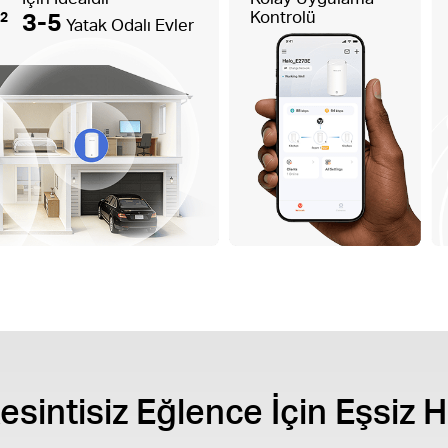
m
3-5
Kontrolü
2
Yatak Odalı Evler
esintisiz Eğlence İçin Eşsiz H