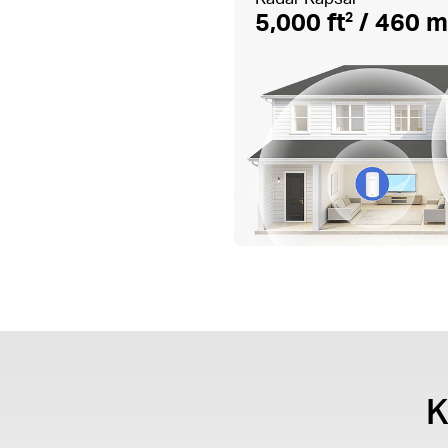
5,000 ft
/ 460 
2
K