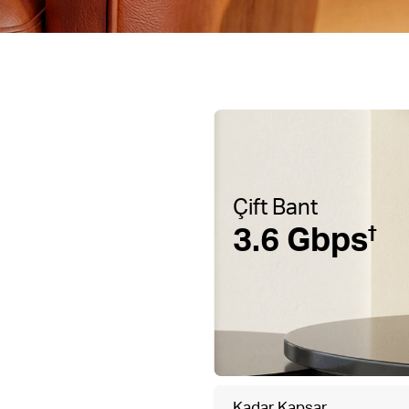
Çift Bant
3.6 Gbps
†
Kadar Kapsar