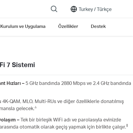
Turkey /
Türkçe
Kurulum ve Uygulama
Özellikler
Destek
i 7 Sistemi
nt Hızları –
5 GHz bandında 2880 Mbps ve 2.4 GHz bandında
u 4K-QAM, MLO, Multi-RUs ve diğer özelliklerle donatılmış
△
rmansla gelecek.
 Dolaşım –
Tek bir birleşik WiFi adı ve parolasıyla evinizde
‡
 arasında otomatik olarak geçiş yapmak için birlikte çalışır.