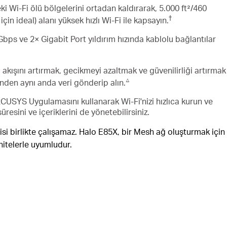
ki Wi-Fi ölü bölgelerini ortadan kaldırarak, 5.000 ft²/460
†
çin ideal) alanı yüksek hızlı Wi-Fi ile kapsayın.
Gbps ve 2× Gigabit Port
yıldırım hızında kablolu bağlantılar
 akışını artırmak, gecikmeyi azaltmak ve güvenilirliği artırmak
△
rinden aynı anda veri gönderip alın
.
USYS Uygulamasını kullanarak Wi-Fi'nizi hızlıca kurun ve
üresini ve içeriklerini de yönetebilirsiniz.
risi birlikte çalışamaz. Halo E85X, bir Mesh ağ oluşturmak için
nitelerle uyumludur.