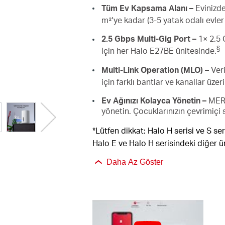
Tüm Ev Kapsama Alanı –
Evinizde
m²'ye kadar (3-5 yatak odalı evler i
2.5 Gbps Multi-Gig Port –
1× 2.5 
§
için her Halo E27BE ünitesinde
.
Multi-Link Operation (MLO) –
Veri
için farklı bantlar ve kanallar üze
Ev Ağınızı Kolayca Yönetin –
MERC
yönetin. Çocuklarınızın çevrimiçi s
*Lütfen dikkat: Halo H serisi ve S se
Halo E ve Halo H serisindeki diğer ü
Daha Az Göster