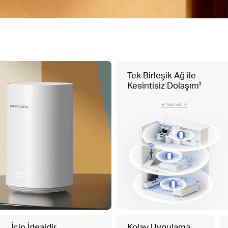
Tek Birleşik Ağ ile
Kesintisiz Dolaşım
‡
İçin İdealdir
Kolay Uygulama