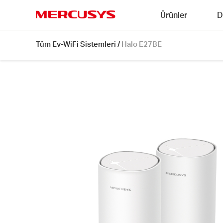
Click
Ürünler
D
to
skip
MERCUSYS
the
Halo
Tüm Ev-WiFi Sistemleri
/
Halo E27BE
navigation
E27BE
bar
[V1]
2-
pack
|
BE3600
Tüm
Ev
Mesh
Wi-
Fi
7
Sistemi