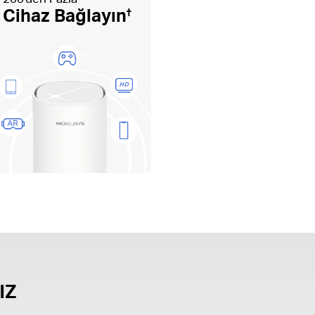
Cihaz Bağlayın
†
ız