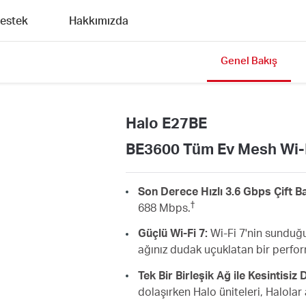
estek
Hakkımızda
Genel Bakış
Halo E27BE
BE3600 Tüm Ev Mesh Wi-F
Son Derece Hızlı 3.6 Gbps Çift Ba
†
688 Mbps.
Güçlü Wi-Fi 7:
Wi-Fi 7'nin sunduğ
ağınız dudak uçuklatan bir perfo
Tek Bir Birleşik Ağ ile Kesintisiz
dolaşırken Halo üniteleri, Halolar