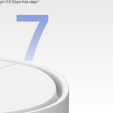
in 3.6 Gbps hıza ulaşır.
△