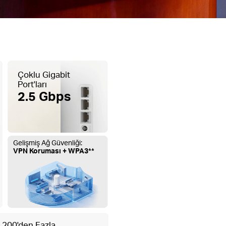
Çoklu Gigabit
Port'ları
2.5 Gbps
Gelişmiş Ağ Güvenliği:
VPN Koruması + WPA3**
200'den Fazla