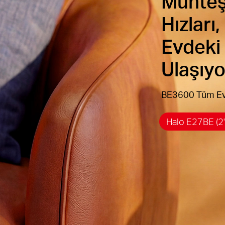
Muhteş
Hızları,
Evdeki
Ulaşıyo
BE3600 Tüm Ev 
Halo E27BE (2'l