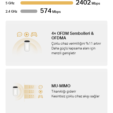
2402
5 GHz
Mbps
574
2.4 GHz
Mbps
4× OFDM Sembolleri &
OFDMA
Çoklu cihaz verimliliğini %11 artırır
Daha güçlü kapsama alanı için
menzili genişletir
MU-MIMO
Tıkanıklığı giderir
Kesintisiz çoklu cihaz akışı sağlar