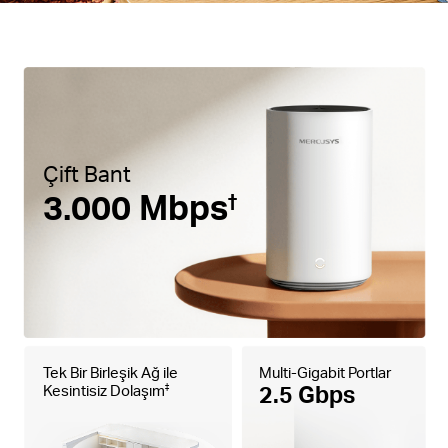
Çift Bant
3.000 Mbps
†
Tek Bir Birleşik Ağ ile
Multi-Gigabit Portlar
2.5 Gbps
Kesintisiz Dolaşım
‡