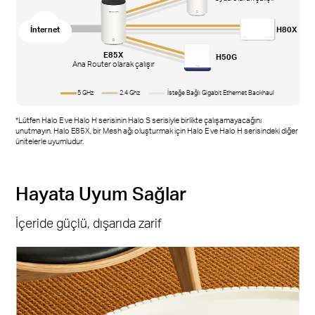
İnternet
H80X
E85X
H50G
Ana Router olarak çalışır
5 GHz
2.4 Ghz
İsteğe Bağlı Gigabit Ethernet Backhaul
*Lütfen Halo E ve Halo H serisinin Halo S serisiyle birlikte çalışamayacağını
unutmayın. Halo E85X, bir Mesh ağı oluşturmak için Halo E ve Halo H serisindeki diğer
ünitelerle uyumludur.
Hayata Uyum Sağlar
İçeride güçlü, dışarıda zarif