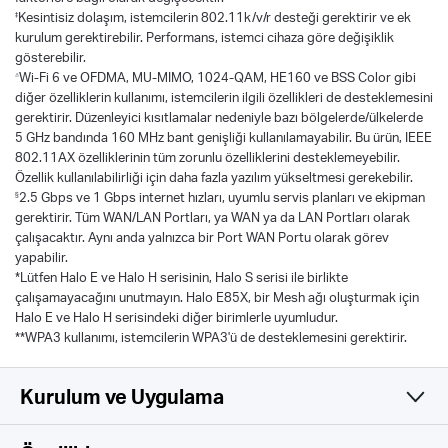
‡
Kesintisiz dolaşım, istemcilerin 802.11k/v/r desteği gerektirir ve ek
kurulum gerektirebilir. Performans, istemci cihaza göre değişiklik
gösterebilir.
△
Wi-Fi 6 ve OFDMA, MU-MIMO, 1024-QAM, HE160 ve BSS Color gibi
diğer özelliklerin kullanımı, istemcilerin ilgili özellikleri de desteklemesini
gerektirir. Düzenleyici kısıtlamalar nedeniyle bazı bölgelerde/ülkelerde
5 GHz bandında 160 MHz bant genişliği kullanılamayabilir. Bu ürün, IEEE
802.11AX özelliklerinin tüm zorunlu özelliklerini desteklemeyebilir.
Özellik kullanılabilirliği için daha fazla yazılım yükseltmesi gerekebilir.
§
2.5 Gbps ve 1 Gbps internet hızları, uyumlu servis planları ve ekipman
gerektirir. Tüm WAN/LAN Portları, ya WAN ya da LAN Portları olarak
çalışacaktır. Aynı anda yalnızca bir Port WAN Portu olarak görev
yapabilir.
*Lütfen Halo E ve Halo H serisinin, Halo S serisi ile birlikte
çalışamayacağını unutmayın. Halo E85X, bir Mesh ağı oluşturmak için
Halo E ve Halo H serisindeki diğer birimlerle uyumludur.
**WPA3 kullanımı, istemcilerin WPA3'ü de desteklemesini gerektirir.
Kurulum ve Uygulama