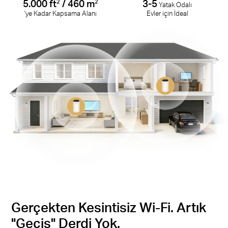
5.000 ft
/ 460 m
3-5
2
2
Yatak Odalı
'ye Kadar Kapsama Alanı
Evler için İdeal
Gerçekten Kesintisiz Wi-Fi. Artık
"Geçiş" Derdi Yok.