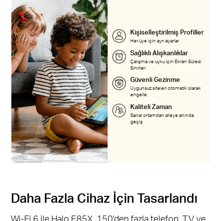
Kişiselleştirilmiş Profiller
Her üye için ayrı ayarlar
Sağlıklı Alışkanlıklar
Çalışma ve uyku için Ekran Süresi
Sınırları
Güvenli Gezinme
Uygunsuz siteleri otomatik olarak
engelle
Kaliteli Zaman
Sanal ortamdan aileye anında
geçiş
Daha Fazla Cihaz İçin Tasarlandı
Wi-Fi 6 ile Halo E85X, 150'den fazla telefon, TV ve