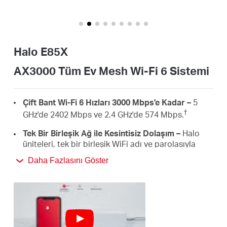
Türkçe
Halo E85X
AX3000 Tüm Ev Mesh Wi-Fi 6 Sistemi
Çift Bant Wi-Fi 6 Hızları 3000 Mbps'e Kadar –
5
†
GHz'de 2402 Mbps ve 2.4 GHz'de 574 Mbps.
Tek Bir Birleşik Ağ ile Kesintisiz Dolaşım –
Halo
üniteleri, tek bir birleşik WiFi adı ve parolasıyla
evinizde dolaşırken Halolar arasında otomatik
Daha Fazlasını Göster
‡
olarak geçiş yapmak için birlikte çalışır.
Tüm Ev Kapsamı –
Evinizdeki Wi-Fi ölü bölgelerini
ortadan kaldırarak 5.000 ft²/460 m²'ye kadar (3-5
yatak odalı evler için ideal) alanı yüksek hızlı Wi-Fi
†
ile kapsayın.