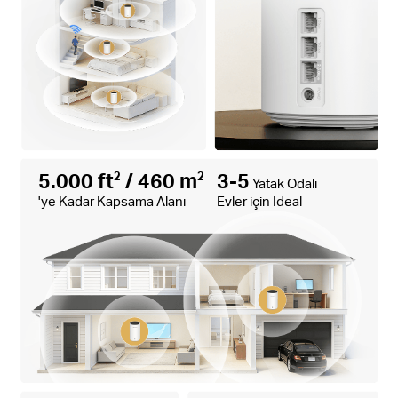
5.000 ft
/ 460 m
3-5
2
2
Yatak Odalı
'ye Kadar Kapsama Alanı
Evler için İdeal