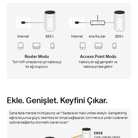
İnternet
E85X
İnternet
Ana Router
E85X
Router Modu
Access Point Modu
Tüm WiFi cihazlarınız için kablosuz
Kablolu bir ağı genişletir ve
bir ağ oluşturur
kablosuz hale getirir
Ekle. Genişlet. Keyfini Çıkar.
Daha fazla menzile mi ihtiyacınız var? Sadece bir Halo ünitesi ekleyin. Genişletilmiş
ağınız boyunca güçlü, kesintisiz bir sinyal sağlayarak, tüm mevcut yolları kullanarak
optimal bağlantıyı otomatik olarak kurar.*
E85X
Uydu olarak çalışır