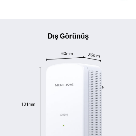
Dış Görünüş
60mm
36mm
101mm