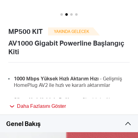
Türkçe
MP500 KIT
YAKINDA GELECEK
AV1000 Gigabit Powerline Başlangıç
Kiti
1000 Mbps Yüksek Hızlı Aktarım Hızı
- Gelişmiş
HomePlug AV2 ile hızlı ve kararlı aktarımlar
Süper Hızlı Kablolu Bağlantı
- Gigabit bağlantı
noktası, PC'lere, IPTV'lere ve oyun konsollarına
Daha Fazlasını Göster
yüksek hızlı internet sağlar
Genel Bakış
Tak ve Çalıştır
- Kablolama ve yapılandırma
gerekmez; yalnızca takın