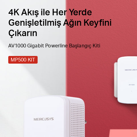
4K Akış ile Her Yerde
Kolay Genişletme
- Yalnızca daha fazla Powerline
adaptörü ekleyerek kapsamı genişletin
Genişletilmiş Ağın Keyfini
Çıkarın
AV1000 Gigabit Powerline Başlangıç Kiti
MP500 KIT