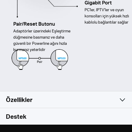
Gigabit Port
PC'ler, IPTV'ler ve oyun
konsolları için yüksek hızlı
kablolu bağlantılar sağlar
Pair/Reset Butonu
Adaptörler üzerindeki Eşleştirme
düğmesine basmanız ve daha
güvenli bir Powerline ağını hızla
kurmanız yeterlidir
Özellikler
Software
Destek
Hardware
Modulation Technology