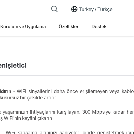
Turkey /
Türkçe
Kurulum ve Uygulama
Özellikler
Destek
nişletici
dırın
- WiFi sinyallerini daha önce erişilemeyen veya kablo
usursuz bir şekilde artırır
yaşamınızın ihtiyaçlarını karşılayan, 300 Mbps'ye kadar her
iş WiFi'nin keyfini çıkarın
 WiFi kapsama alanınızı saniyeler içinde genişletmek içi