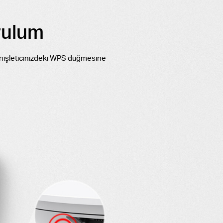
rulum
enişleticinizdeki WPS düğmesine