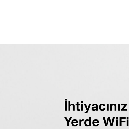
İhtiyacını
Yerde WiFi