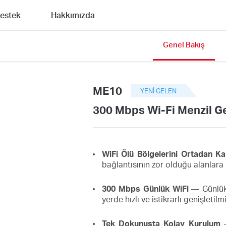
estek
Hakkımızda
Genel Bakış
ME10
YENI GELEN
300 Mbps Wi-Fi Menzil Ge
WiFi Ölü Bölgelerini Ortadan Kal
bağlantısının zor olduğu alanlara k
300 Mbps Günlük WiFi
— Günlük 
yerde hızlı ve istikrarlı genişletilm
Tek Dokunuşta Kolay Kurulum
—