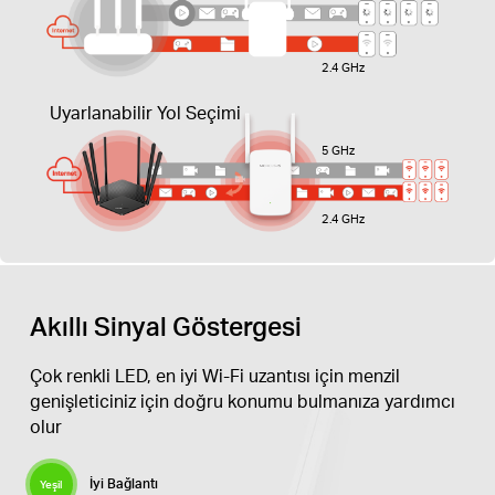
2.4 GHz
Uyarlanabilir Yol Seçimi
5 GHz
2.4 GHz
Akıllı Sinyal Göstergesi
Çok renkli LED, en iyi Wi-Fi uzantısı için menzil
genişleticiniz için doğru konumu bulmanıza yardımcı
olur
İyi Bağlantı
Yeşil