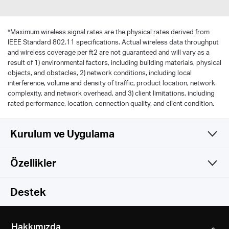
*
Maximum wireless signal rates are the physical rates derived from
IEEE Standard 802.11 specifications. Actual wireless data throughput
and wireless coverage per ft2 are not guaranteed and will vary as a
result of 1) environmental factors, including building materials, physical
objects, and obstacles, 2) network conditions, including local
interference, volume and density of traffic, product location, network
complexity, and network overhead, and 3) client limitations, including
rated performance, location, connection quality, and client condition.
Kurulum ve Uygulama
Özellikler
Basit ve İşlevsel
Wireless
Destek
Hardware
Wireless Standardı
Hakkımızda
IEEE 802.11a/n/ac 5 GHz, IEEE 802.11b/g/n 2.4 GHz