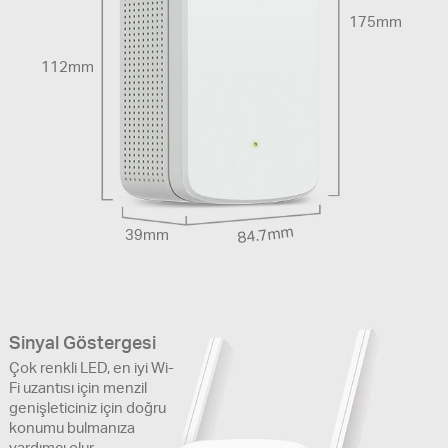
175mm
112mm
84.7mm
39mm
Sinyal Göstergesi
Çok renkli LED, en iyi Wi-
Fi uzantısı için menzil
genişleticiniz için doğru
konumu bulmanıza
yardımcı olur