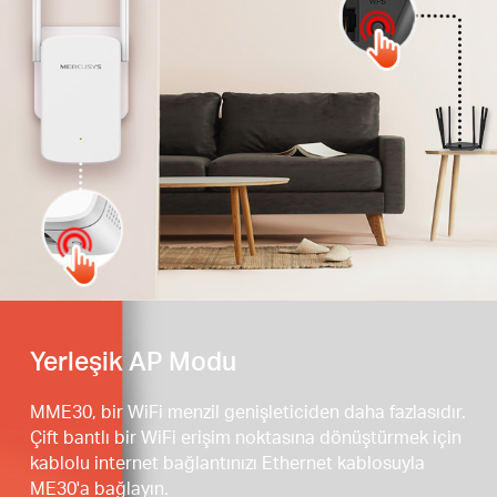
WPS Tuşuna basın
Yerleşik AP Modu
MME30, bir WiFi menzil genişleticiden daha fazlasıdır.
Çift bantlı bir WiFi erişim noktasına dönüştürmek için
kablolu internet bağlantınızı Ethernet kablosuyla
ME30'a bağlayın.