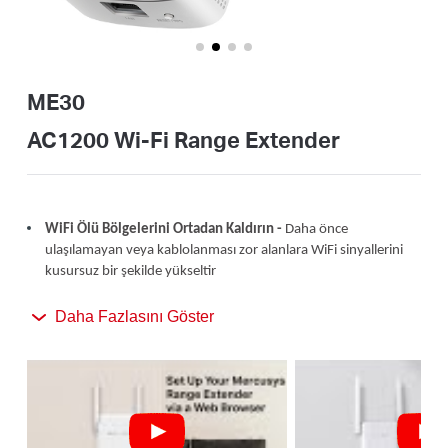
Türkçe
ME30
AC1200 Wi-Fi Range Extender
WiFi Ölü Bölgelerini Ortadan Kaldırın -
Daha önce
ulaşılamayan veya kablolanması zor alanlara WiFi sinyallerini
kusursuz bir şekilde yükseltir
Daha Fazlasını Göster
AC1200 Dual Band WiFi -
1,2 Gbps'ye varan birleşik hızda
güçlü WiFi genişletme ile tüm evinizi bağlantıda tutun
Kolay Tek Dokunuşla Kurulum -
WiFi kapsamınızı saniyeler
içinde genişletmek için WPS düğmesine basmanız yeterlidir