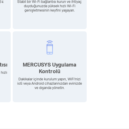
Stabil bir Wi-Fi bağlantısı kurun ve ihtiyaç
74
duyduğunuzda yüksek hızlı Wi-Fi
genişletmesinin keyfini yaşayan.
ısı
MERCUSYS Uygulama
Kontrolü
 hızlı
Dakikalar içinde kurulum yapın, WiFi'nizi
ioS veya Android cihazlarınızdan evinizde
ve dışarıda yönetin.