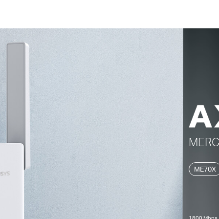
MER
ME70X
1800 Mbps