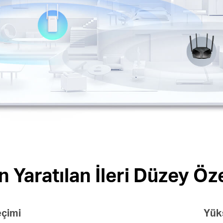
in Yaratılan İleri Düzey Öze
eçimi
Yük