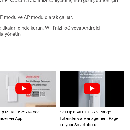
i-Fi kapsama alanınızı saniyeler içinde genişletmek için
E modu ve AP modu olarak çalışır.
kikalar içinde kurun, WiFi'nizi ioS veya Android
da yönetin.
 Up MERCUSYS Range
Set Up a MERCUSYS Range
nder via App
Extender via Management Page
on your Smartphone