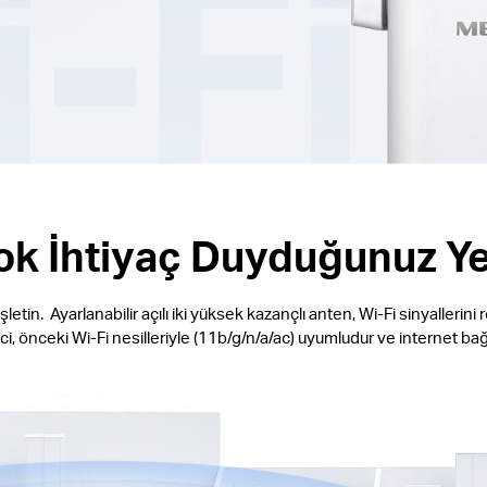
Çok İhtiyaç Duyduğunuz Ye
in. Ayarlanabilir açılı iki yüksek kazançlı anten, Wi-Fi sinyallerini r
 önceki Wi-Fi nesilleriyle (11b/g/n/a/ac) uyumludur ve internet bağlant