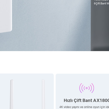
6
Çift Bant W
Hızlı Çift Bant AX180
4K video yayını ve online oyun için id