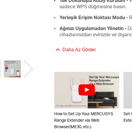
Tek Dokunuşla Kolay Kurulum -
W
sadece WPS düğmesine basın.
Yerleşik Erişim Noktası Modu -
R
Ağınızı Uygulamadan Yönetin -
Da
cihazlarınızdan evinizde ve dışarı
Daha Az Göster
How to Set Up Your MERCUSYS
Set
Range Extender via Web
Exte
Browser(ME30, etc.)