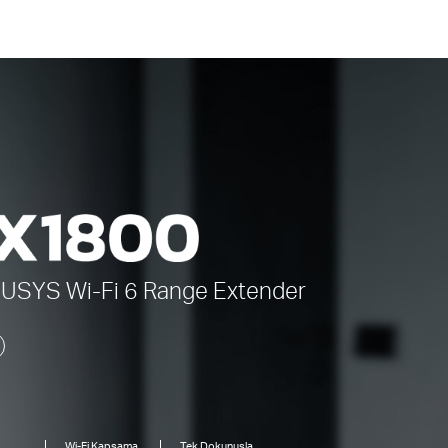
CUSYS
Wi-Fi 6
Range Extender
Wi-Fi Kapsama
Tek Dokunuşla