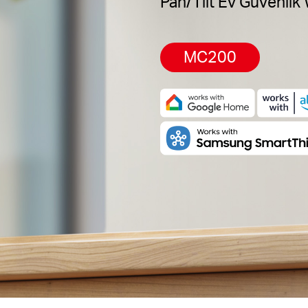
Pan/Tilt Ev Güvenlik
MC200