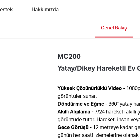
estek
Hakkımızda
Genel Bakış
MC200
Yatay/Dikey Hareketli Ev 
Yüksek Çözünürlüklü Video -
1080p 
görüntüler sunar.
Döndürme ve Eğme -
360° yatay ha
Akıllı Algılama -
7/24 hareketi akıllı 
görüntüde tutar. Hareket, insan vey
Gece Görüşü -
12 metreye kadar gel
günün her saati izlemelerine olanak t