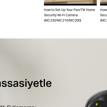
How to Set Up Your Pan/Tilt Home
How 
Security Wi-Fi Camera
Secu
(MC230/MC210/MC200)
(MC
assasiyetle