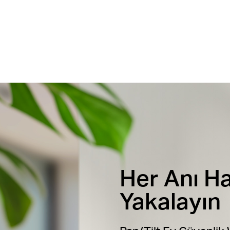
Her Anı H
Yakalayın