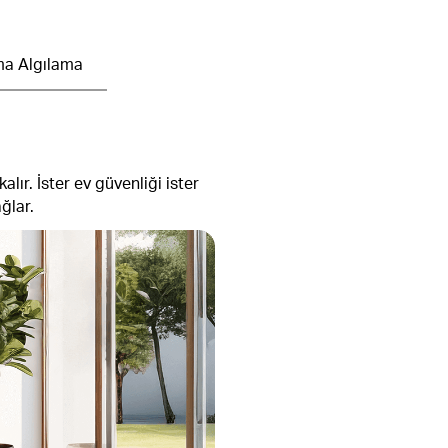
a Algılama
ır. İster ev güvenliği ister
ğlar.