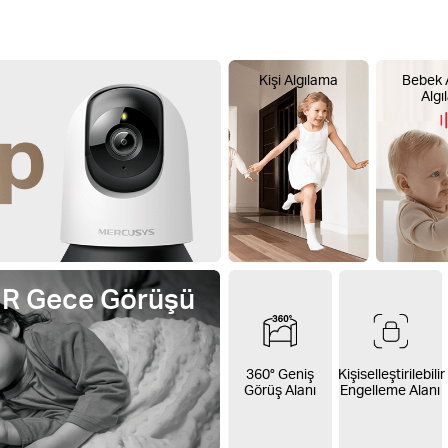
Kişi Algılama
Bebek 
Algı
 IR Gece Görüşü
360° Geniş
Kişiselleştirilebilir
Görüş Alanı
Engelleme Alanı