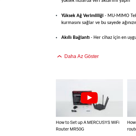
yüksek hızlarda veri aktarımı yapın
Yüksek Ağ Verimliliği
- MU-MIMO Teknol
kurmasını sağlar ve bu sayede ağınızın
Akıllı Bağlantı
- Her cihaz için en uygu
Daha Az Göster
How to Set up A MERCUSYS WiFi
How 
Router MR50G
rout