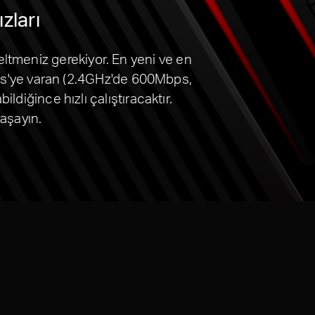
zları
eltmeniz gerekiyor. En yeni ve en
bps'ye varan (2.4GHz'de 600Mbps,
ldiğince hızlı çalıştıracaktır.
yaşayın.