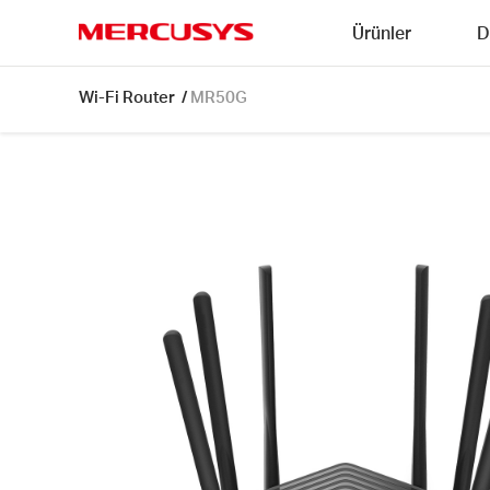
Click
Ürünler
D
to
skip
MERCUSYS
the
MR50G
Wi-Fi Router
/
MR50G
navigation
[V1]
bar
|
AC1900
Kablosuz
Çift
Bantlı
Gigabit
Router