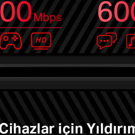
00
60
Mbps
ihazlar için Yıldırı