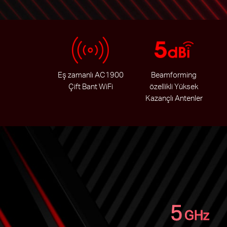
Eş zamanlı AC1900
Beamforming
Çift Bant WiFi
özellikli Yüksek
Kazançlı Antenler
5
GHz