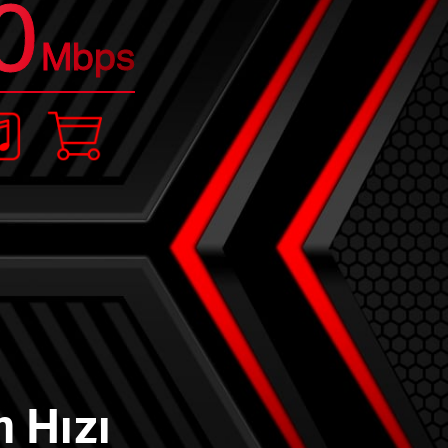
0
Mbps
m Hızı