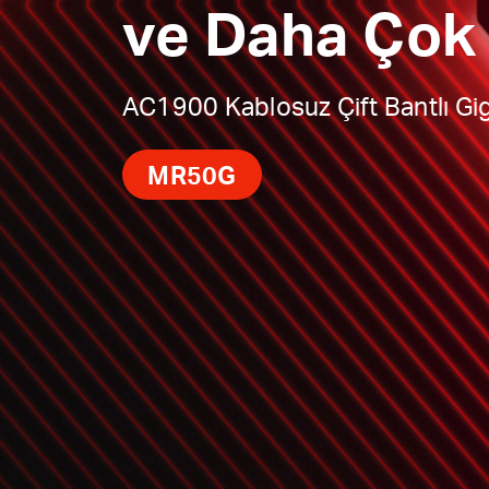
ve Daha Çok 
AC1900 Kablosuz Çift Bantlı Gi
MR50G