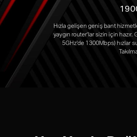
1900
Hızla gelişen geniş bant hizmetl
yaygın router'lar sizin için ha
5GHz'de 1300Mbps) hızlar sunar
Takılma