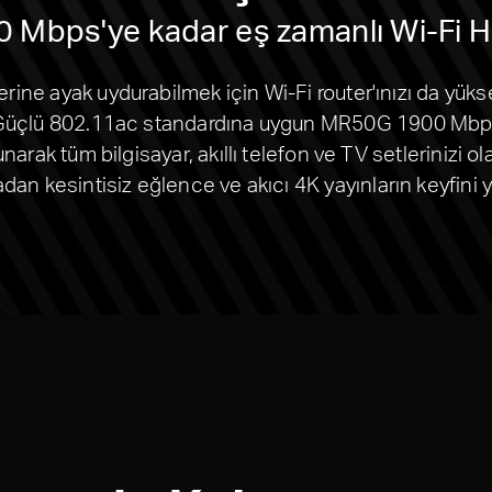
 Mbps'ye kadar eş zamanlı Wi-Fi Hı
erine ayak uydurabilmek için Wi-Fi router'ınızı da yüks
zır. Güçlü 802.11ac standardına uygun MR50G 1900 M
ak tüm bilgisayar, akıllı telefon ve TV setlerinizi olabi
dan kesintisiz eğlence ve akıcı 4K yayınların keyfini 