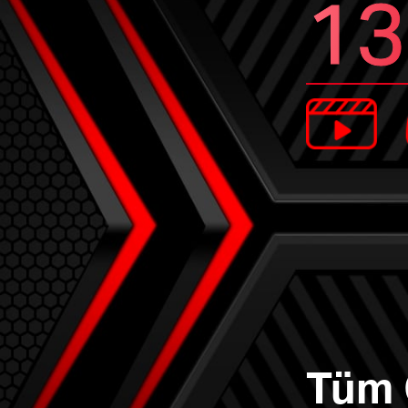
13
Tüm C