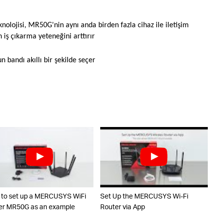
ojisi, MR50G'nin aynı anda birden fazla cihaz ile iletişim
 iş çıkarma yeteneğini arttırır
n bandı akıllı bir şekilde seçer
to set up a MERCUSYS WiFi
Set Up the MERCUSYS Wi-Fi
er MR50G as an example
Router via App