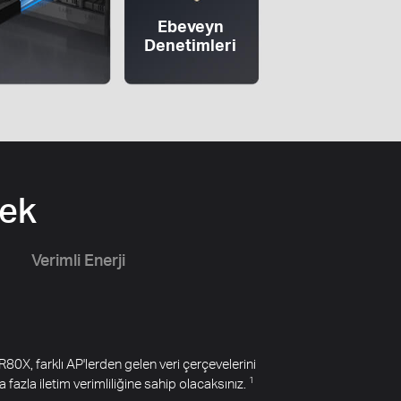
Ebeveyn
Denetimleri
cek
Verimli Enerji
80X, farklı AP'lerden gelen veri çerçevelerini
fazla iletim verimliliğine sahip olacaksınız.
1