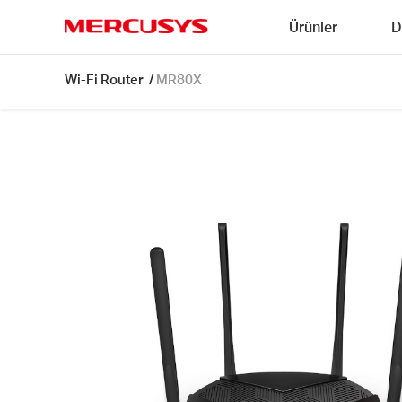
Click
Ürünler
D
to
skip
MERCUSYS
the
MR80X
Wi-Fi Router
/
MR80X
navigation
[V1]
bar
|
AX3000
Dual-
Band
Wi-
Fi
6
Router