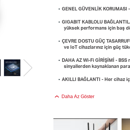
GENEL GÜVENLİK KORUMASI - En 
GIGABIT KABLOLU BAĞLANTILAR -
yüksek performans için baş dö
ÇEVRE DOSTU GÜÇ TASARRUFU - 
ve IoT cihazlarınız için güç tük
DAHA AZ Wi-Fi GİRİŞİMİ - BSS re
sinyallerden kaynaklanan parazi
AKILLI BAĞLANTI - Her cihaz içi
Daha Az Göster