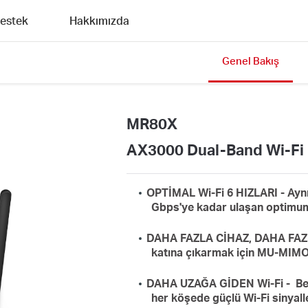
estek
Hakkımızda
Genel Bakış
MR80X
AX3000 Dual-Band Wi-Fi 
OPTİMAL Wi-Fi 6 HIZLARI - Aynı a
Gbps'ye kadar ulaşan optimum W
DAHA FAZLA CİHAZ, DAHA FAZLA 
katına çıkarmak için MU-MIMO
DAHA UZAĞA GİDEN Wi-Fi - Beam
her köşede güçlü Wi-Fi sinyaller