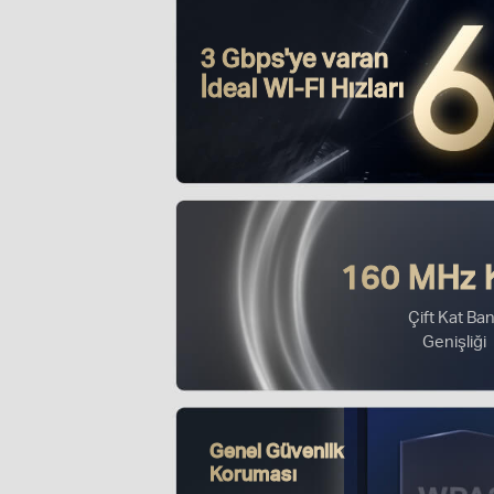
3 Gbps'ye varan
İdeal Wi-Fi Hızları
160 MHz 
Çift Kat Ban
Genişliği
Genel Güvenlik
Koruması