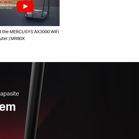
t the MERCUSYS AX3000 WiFi
uter | MR80X
Kapasite
nem