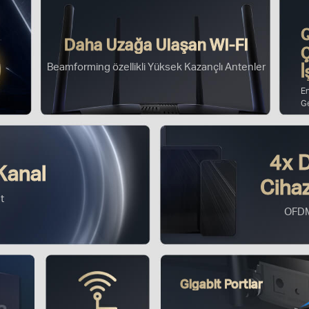
Daha Uzağa Ulaşan Wi-Fi
Ç
Beamforming özellikli Yüksek Kazançlı Antenler
İ
E
G
4x 
Kanal
Ciha
t
OFD
Gigabit Portlar