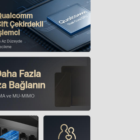
Qualcomm
ift Çekirdekli
şlemci
n Az Düzeyde
ecikme
Daha Fazla
za Bağlanın
MA ve MU-MIMO