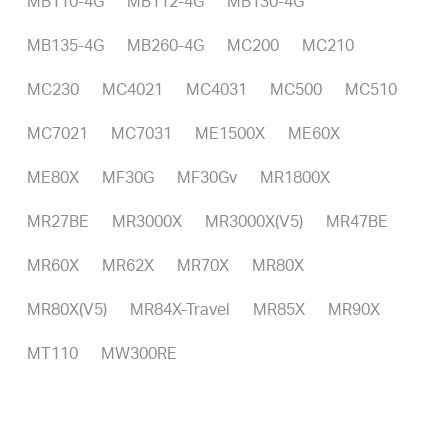
MB110-4G
MB112-4G
MB130-4G
MB135-4G
MB260-4G
MC200
MC210
MC230
MC4021
MC4031
MC500
MC510
MC7021
MC7031
ME1500X
ME60X
ME80X
MF30G
MF30Gv
MR1800X
MR27BE
MR3000X
MR3000X(V5)
MR47BE
MR60X
MR62X
MR70X
MR80X
MR80X(V5)
MR84X-Travel
MR85X
MR90X
MT110
MW300RE