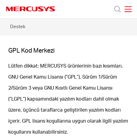
Click
to
skip
MERCUSYS
MERCUSYS
the
GPL
Destek
Ürünler
navigation
Kod
bar
Merkezi
Destek
GPL Kod Merkezi
Hakkımızda
Lütfen dikkat: MERCUSYS ürünlerinin bazı kısımları,
GNU Genel Kamu Lisansı (“GPL”), Sürüm 1/Sürüm
2/Sürüm 3 veya GNU Kısıtlı Genel Kamu Lisansı
(“LGPL”) kapsamındaki yazılım kodları dahil olmak
Turkey
üzere, üçüncü taraflarca geliştirilen yazılım kodları
/
içerir. GPL lisans koşullarına uygun olarak ilgili yazılım
koşullarını kullanabilirsiniz.