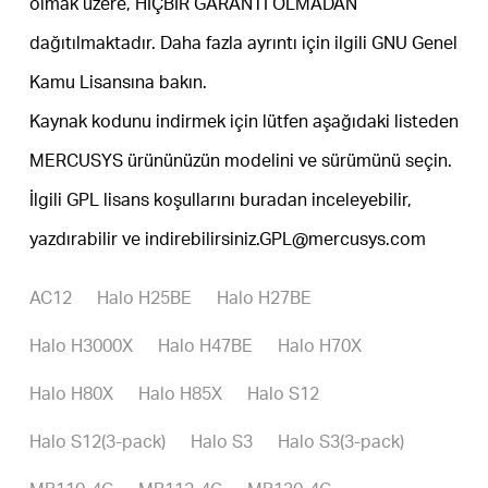
olmak üzere, HİÇBİR GARANTİ OLMADAN
dağıtılmaktadır. Daha fazla ayrıntı için ilgili GNU Genel
Kamu Lisansına bakın.
Kaynak kodunu indirmek için lütfen aşağıdaki listeden
MERCUSYS ürününüzün modelini ve sürümünü seçin.
İlgili GPL lisans koşullarını
buradan
inceleyebilir,
yazdırabilir ve indirebilirsiniz.
GPL@mercusys.com
AC12
Halo H25BE
Halo H27BE
Halo H3000X
Halo H47BE
Halo H70X
Halo H80X
Halo H85X
Halo S12
Halo S12(3-pack)
Halo S3
Halo S3(3-pack)