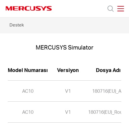
Click
to
skip
MERCUSYS
MERCUSYS
the
AC10
Destek
Ürünler
navigation
-
bar
MERCUSYS
Simulator
Destek
MERCUSYS Simulator
Hakkımızda
Model Numarası
Versiyon
Dosya Adı
AC10
V1
180716(EU)_AP
Turkey
AC10
V1
180716(EU)_Router
/