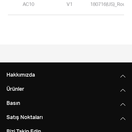
Türkçe
AC10
V1
180716(US)_Router
Hakkımızda
Ürünler
Basın
Satış Noktaları
Bizi Takip Edin