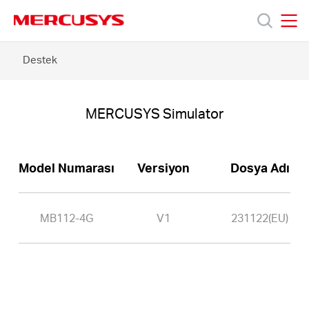
Click
to
skip
MERCUSYS
MERCUSYS
the
MB112-
Destek
Ürünler
navigation
4G
bar
-
MERCUSYS
Destek
Simulator
MERCUSYS Simulator
Hakkımızda
Model Numarası
Versiyon
Dosya Adı
MB112-4G
V1
231122(EU)
Turkey
/