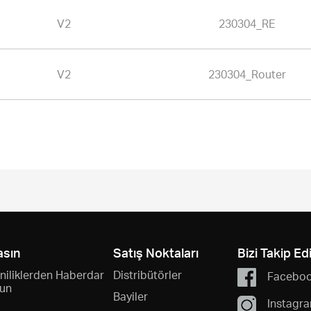
V2
230304_RE
V2
230304_Router
asın
Satış Noktaları
Bizi Takip Ed
niliklerden Haberdar
Distribütörler
Facebo
un
Bayiler
Instagr