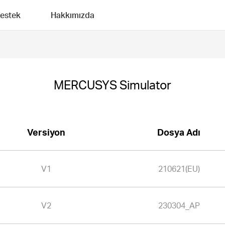
estek
Hakkımızda
MERCUSYS Simulator
Versiyon
Dosya Adı
V1
210621(EU)
V2
230304_AP