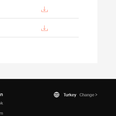
in
Turkey
Change
ok
am