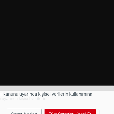
ı Kanunu uyarınca kişisel verilerin kullanımına
uyarınca kişisel verilerin
Çerez Ayarları
Tüm Çerezleri Kabul Et