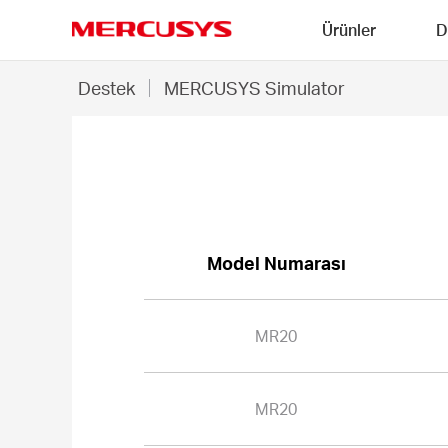
Click
Ürünler
D
to
skip
MERCUSYS
the
MR20
Destek
MERCUSYS Simulator
navigation
-
bar
MERCUSYS
Simulator
Model Numarası
MR20
MR20