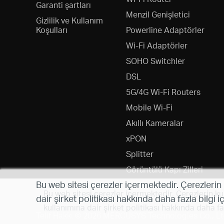
Garanti şartları
Menzil Genişletici
Gizlilik ve Kullanım
Koşulları
Powerline Adaptörler
Wi-Fi Adaptörler
SOHO Switchler
DSL
5G/4G Wi-Fi Routers
Mobile Wi-Fi
Akıllı Kameralar
xPON
Splitter
Görüntülü Kapı Zilleri
Bu web sitesi çerezler içermektedir. Çerezlerin
Bu web sitesi çerezler içermektedir. Çerezlerin ku
dair şirket politikası hakkında daha fazla bilgi i
kullanımına dair şirket politikası hakkında daha faz
Telif Hakkı © 2026 MERCUSYS Technologies Co., Ltd.