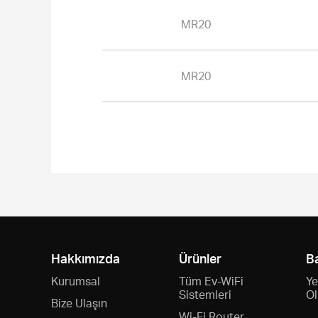
MR20
MR20
Hakkımızda
Ürünler
B
Kurumsal
Tüm Ev-WiFi
Ye
Sistemleri
Ol
Bize Ulaşın
Wi-Fi Router