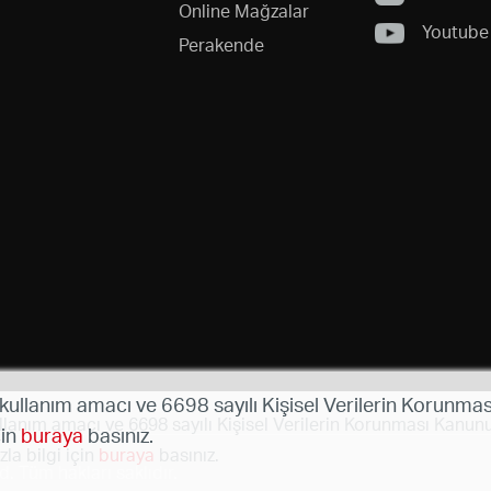
Online Mağzalar
Youtube
Perakende
 kullanım amacı ve 6698 sayılı Kişisel Verilerin Korunmas
llanım amacı ve 6698 sayılı Kişisel Verilerin Korunması Kanunu 
çin
buraya
basınız.
la bilgi için
buraya
basınız.
 Tüm hakları saklıdır.