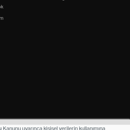
ok
am
ı Kanunu uyarınca kişisel verilerin kullanımına