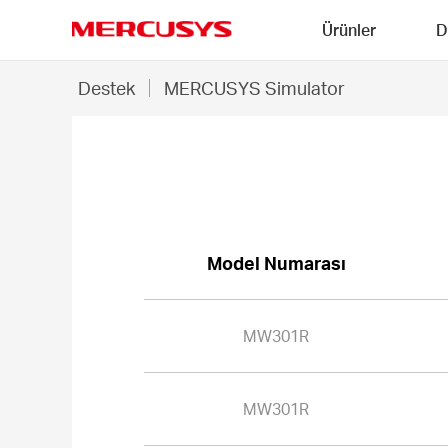
Click
Ürünler
D
to
skip
MERCUSYS
the
MW301R
Destek
MERCUSYS Simulator
navigation
-
bar
MERCUSYS
Simulator
Model Numarası
MW301R
MW301R