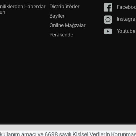
niliklerden Haberdar
Distribütörler
Facebo
un
Bayiler
Instagr
Online Mağzalar
Youtube
Perakende
 kullanım amacı ve 6698 sayılı Kişisel Verilerin Korunmas