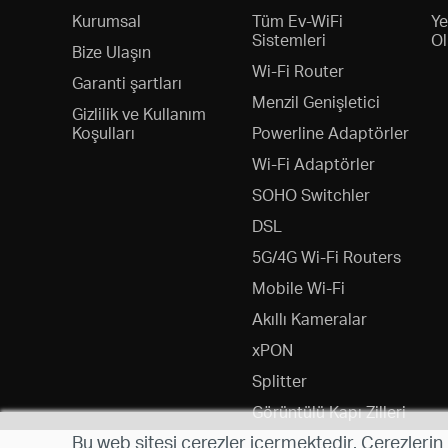
Kurumsal
Tüm Ev-WiFi
Ye
Sistemleri
Ol
Bize Ulaşın
Wi-Fi Router
Garanti şartları
Menzil Genişletici
Gizlilik ve Kullanım
Koşulları
Powerline Adaptörler
Wi-Fi Adaptörler
SOHO Switchler
DSL
5G/4G Wi-Fi Routers
Mobile Wi-Fi
Akıllı Kameralar
xPON
Splitter
Görüntülü Kapı Zilleri
Bu web sitesi çerezler içermektedir. Çerezlerin