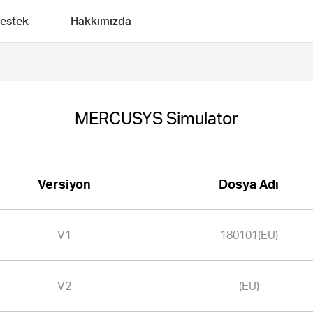
estek
Hakkımızda
MERCUSYS Simulator
Versiyon
Dosya Adı
V1
180101(EU)
V2
(EU)