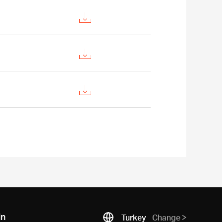
in
Turkey
Change