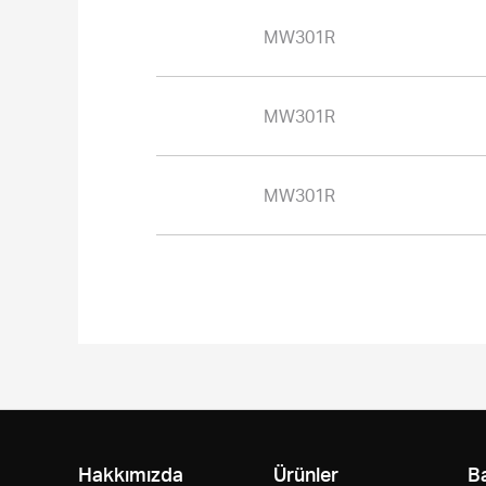
MW301R
MW301R
MW301R
Hakkımızda
Ürünler
B