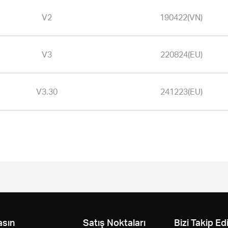
V2
190422(VN)
V3
220824(EU)
V3.30
241223(EU)
asın
Satış Noktaları
Bizi Takip Ed