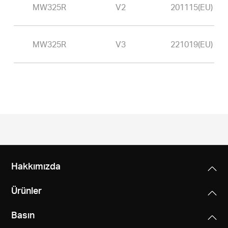
Türkçe
MW325R
V2
201115(EU)
MW325R
V3
221019(EU)
Hakkımızda
Ürünler
Basın