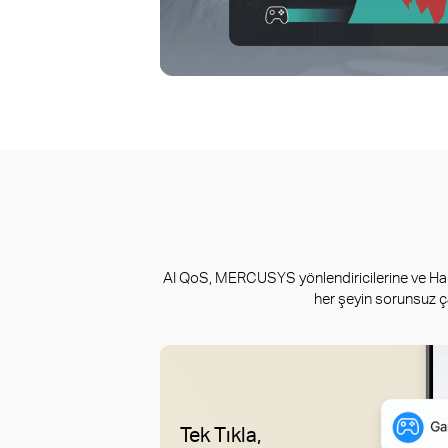
AI QoS, MERCUSYS yönlendiricilerine ve Halo 
her şeyin sorunsuz ça
Tek Tıkla,