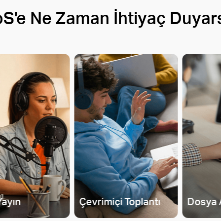
oS'e Ne Zaman İhtiyaç Duyars
Yayın
Çevrimiçi Toplantı
Dosya 