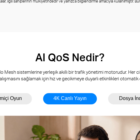
 ilgili sahiplerinin mülkiyetindedir ve yalnızca bilgilendirme amacıyla kullanılmıştır. Bunlar
AI QoS Nedir?
Mesh sistemlerine yerleşik akıllı bir trafik yönetimi motorudur. Her ci
lışmasını sağlamak için hız ve gecikmeye duyarlı etkinlikleri otomatik o
imiçi Oyun
4K Canlı Yayın
Dosya İn