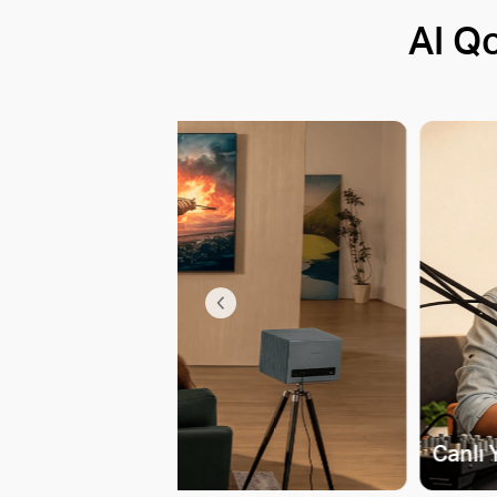
AI Q
Canlı 
zleyin