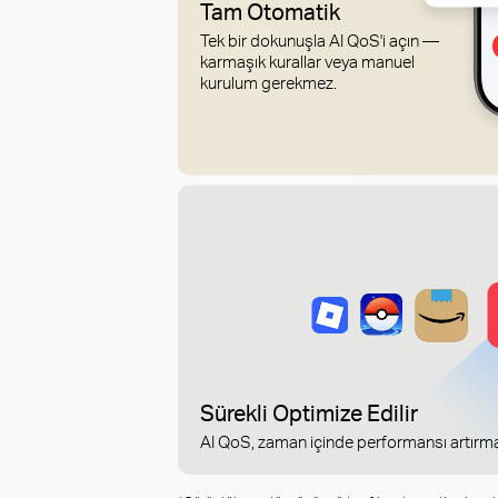
Tam Otomatik
Tek bir dokunuşla AI QoS'i açın —
karmaşık kurallar veya manuel
kurulum gerekmez.
Sürekli Optimize Edilir
AI QoS, zaman içinde performansı artırmak