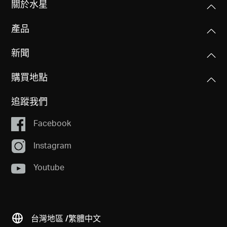
相關產品
軟體功能
無線標準
技術支援
802.11ax/ac/a/b/g/n
硬體功能
WAN 連接類型
浮動IP/固定IP/PPPoE/L2TP/PPTP
關於水星
訊號速率
其他
尺寸大小(長 X 寬 X 高)
5GHz:2402 Mbps
8.2 × 6.8 × 1.6英吋
產品
管理
2.4GHz:574 Mbps
包裝內容
(208.8 × 171.6 × 41.7毫米)
存取控制
MERCUSYS
• AX3000 Wi-Fi 6 路由器MR80X
新聞
本地管理
• 電源供應器
接收靈敏度
連接介面
遠端管理
• 快速安裝指南
11g 6Mbps: -97dBm
購買地點
1× Gigabit WAN 連接埠 + 3× Gigabit LAN連接埠
Mercusys App相容性設備列表
• RJ45網路線
11g 54Mbps: -79dBm
DHCP
11n HT40 MCS7:-74dBm
追蹤我們
按鈕
伺服器/DHCP使用者列表
11n HT20 MCS7:-77dBm
環境
Facebook
Reset/WPS按鈕
11a 6Mbps: -97dBm
工作溫度：0°C~40°C (32°F~104°F)
11a 54Mbps: -79dBm
NAT 轉發
工作濕度：10%~90%無凝結
Instagram
MERCUSYS
11ac VHT20 MCS8:-75dBm
天線類型
保存濕度：5%~90% 無凝結
11ac VHT40 MCS9:-71dBm
Mercusys App 為您提供最簡單的方法，以便在幾分鐘內
4× 5 dBi 固定全向性天線