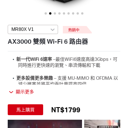
關
於
MR80X V1
Press enter to open version list
熱銷中
水
AX3000 雙頻 Wi-Fi 6 路由器
星
新一代WiFi 6速率
–最佳WiFi6速度高達3Gbps，可
同時進行更快速的瀏覽、串流傳輸和下載
優
更多設備更多樂趣
–
支援 MU-MIMO 和 OFDMA 以
減少擁塞並將平均吞吐量提高四倍
惠
顯示更多
WiFi
範圍覆蓋更廣
– 4支具備
波束成型的多向高增
益天線可增強整個家庭的穩定連接，在每個角落提
活
NT$1799
供強大的 WiFi 訊號
馬上購買
動
整體安全防護
–
最新的 WPA3 提供了改進的 WiFi 安
全性