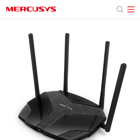
Click
to
skip
MERCUSYS
MERCUSYS
the
MR80X
產
navigation
[V1,
bar
V2,
V3]
品
|
AX3000
雙
技
頻
Wi-
Fi
術
6
路
由
支
器
援