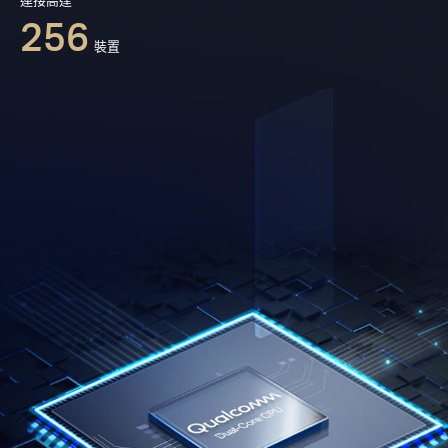
強而有力的高通WiFi6晶片組合64-bit雙核心CPU和
進階的12-執行緒網路處理器，MR80X可穩定連接
多達256台裝置，您的網路現在可以處理大量的數
據吞吐量，讓大量的頻寬資訊同時順利運行。
連接高達
256
裝置