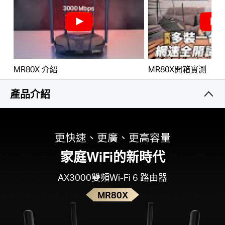
購
GIGABIT有線連接
–
充分利用網路的連線速度並且
以極快速的傳輸數據，讓效能達到巔峰
買
環保節能
–目標喚醒時間(TWT)減少數據傳輸期間移
動和降低IoT裝置的功耗
MR80X 介紹
MR80X開箱實測
地
降低WiFi干擾
–BSS色彩提升傳輸效率，大幅降低訊
產品介紹
號間的干擾
點
智慧連線
–智慧分配每個裝置最佳的可用頻段
更快速、更廣、更高容量
家庭WiFi的新時代
台
AX3000雙頻Wi-Fi 6 路由器
MR80X
灣