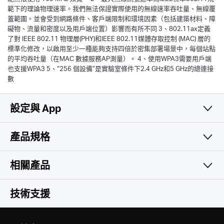
1、使用802.11ax (Wi-Fi 6)以及OFDMA、160 MHz頻道、MU-MIMO、
1024-QAM、BSS著色和目標喚醒時間 (TWT) 等功能需要用戶端也支援相
應的功能。目標喚醒時間的實際功率降低可能因網路條件、客戶端限制和
環境因素而異。由於監管限制，在某些地區/國家/地區的 5GHz頻段中可
能無法使用 160 MHz 頻寬。 2、最大無線訊號速率為IEEE標準802.11規
範下的理論物理速率。我們無法保證實際使用的無線速率吞吐量、無線覆
蓋範圍。並會受到網路條件、客戶端限制和環境因素（包括建築材料、障
礙物、流量和密度以及用戶端位置）影響而有所不同 3、802.11ax定義
了對 IEEE 802.11 物理層(PHY)和IEEE 802.11媒體存取控制 (MAC) 層的
標準化修改，以啟用至少一種能夠支持四倍於密集部署場景中，每個站點
的平均吞吐量（在MAC 數據服務AP測量）。 4、使用WPA3需要用戶端
也支援WPA3 5、“256 個設備”是實驗室條件下2.4 GHz和5 GHz的總連接
數
設定與 App
產品規格
簡易且實用
無線網路