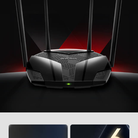
地
區
/
繁
體
中
文