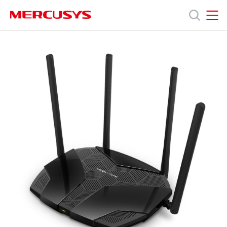
Click
to
skip
MERCUSYS
MERCUSYS
the
MR80X
產
navigation
[V1,
bar
V2,
V3]
品
|
AX3000
雙
技
頻
Wi-
Fi
術
6
路
由
支
器
援