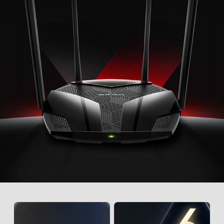
地
區
/
繁
體
中
文