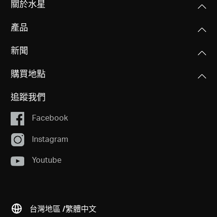
相關產品
軟體功能
無線標準
技術支援
802.11ax/ac/a/b/g/n
硬體功能
WAN 連接類型
浮動IP/固定IP/PPPoE/L2TP/PPTP
關於水星
訊號速率
其他
尺寸大小(長 X 寬 X 高)
5GHz:2402 Mbps
8.2 × 6.8 × 1.6英吋
產品
管理
2.4GHz:574 Mbps
包裝內容
(208.8 × 171.6 × 41.7毫米)
存取控制
MERCUSYS
• AX3000 Wi-Fi 6 路由器MR80X
新聞
本地管理
• 電源供應器
接收靈敏度
連接介面
遠端管理
• 快速安裝指南
11g 6Mbps: -97dBm
購買地點
1× Gigabit WAN 連接埠 + 3× Gigabit LAN連接埠
Mercusys App相容性設備列表
• RJ45網路線
11g 54Mbps: -79dBm
DHCP
11n HT40 MCS7:-74dBm
追蹤我們
按鈕
伺服器/DHCP使用者列表
11n HT20 MCS7:-77dBm
環境
Facebook
Reset/WPS按鈕
11a 6Mbps: -97dBm
工作溫度：0°C~40°C (32°F~104°F)
11a 54Mbps: -79dBm
NAT 轉發
工作濕度：10%~90%無凝結
Instagram
MERCUSYS
11ac VHT20 MCS8:-75dBm
天線類型
保存濕度：5%~90% 無凝結
11ac VHT40 MCS9:-71dBm
Mercusys App 為您提供最簡單的方法，以便在幾分鐘內
4× 5 dBi 固定全向性天線