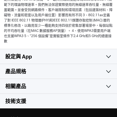
1、使用802.11ax (Wi-Fi 6)以及OFDMA、160 MHz頻道、MU-MIMO、
1024-QAM、BSS著色和目標喚醒時間 (TWT) 等功能需要用戶端也支援相
應的功能。目標喚醒時間的實際功率降低可能因網路條件、客戶端限制和
環境因素而異。由於監管限制，在某些地區/國家/地區的 5GHz頻段中可
能無法使用 160 MHz 頻寬。 2、最大無線訊號速率為IEEE標準802.11規
範下的理論物理速率。我們無法保證實際使用的無線速率吞吐量、無線覆
蓋範圍。並會受到網路條件、客戶端限制和環境因素（包括建築材料、障
礙物、流量和密度以及用戶端位置）影響而有所不同 3、802.11ax定義
了對 IEEE 802.11 物理層(PHY)和IEEE 802.11媒體存取控制 (MAC) 層的
標準化修改，以啟用至少一種能夠支持四倍於密集部署場景中，每個站點
的平均吞吐量（在MAC 數據服務AP測量）。 4、使用WPA3需要用戶端
也支援WPA3 5、“256 個設備”是實驗室條件下2.4 GHz和5 GHz的總連接
數
設定與 App
產品規格
簡易且實用
無線網路