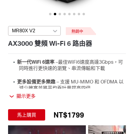
關
於
MR80X V2
Press enter to open version list
熱銷中
水
AX3000 雙頻 Wi-Fi 6 路由器
星
新一代WiFi 6速率
–最佳WiFi6速度高達3Gbps，可
同時進行更快速的瀏覽、串流傳輸和下載
優
更多設備更多樂趣
–
支援 MU-MIMO 和 OFDMA 以
減少擁塞並將平均吞吐量提高四倍
惠
顯示更多
WiFi
範圍覆蓋更廣
– 4支具備
波束成型的多向高增
益天線可增強整個家庭的穩定連接，在每個角落提
活
NT$1799
供強大的 WiFi 訊號
馬上購買
動
整體安全防護
–
最新的 WPA3 提供了改進的 WiFi 安
全性