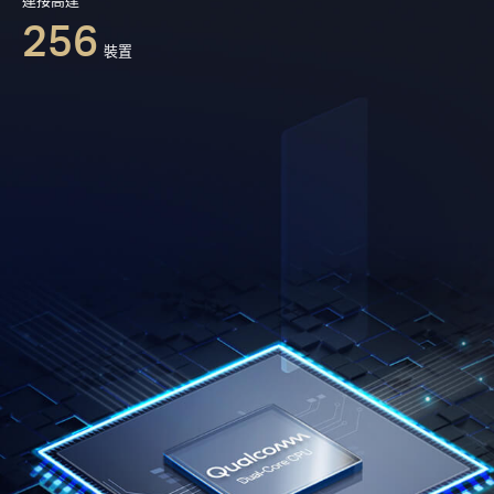
強而有力的高通WiFi6晶片組合64-bit雙核心CPU和
進階的12-執行緒網路處理器，MR80X可穩定連接
多達256台裝置，您的網路現在可以處理大量的數
據吞吐量，讓大量的頻寬資訊同時順利運行。
連接高達
256
裝置