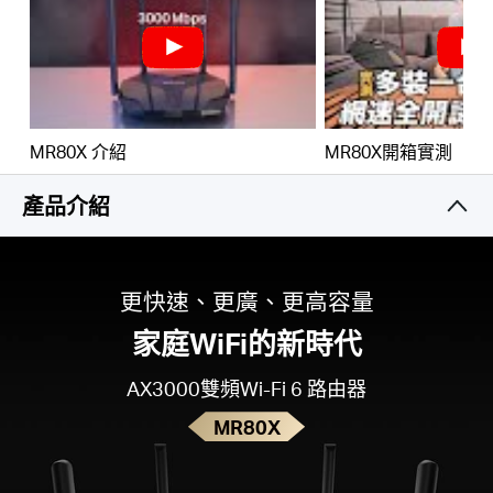
購
GIGABIT有線連接
–
充分利用網路的連線速度並且
以極快速的傳輸數據，讓效能達到巔峰
買
環保節能
–目標喚醒時間(TWT)減少數據傳輸期間移
動和降低IoT裝置的功耗
MR80X 介紹
MR80X開箱實測
地
降低WiFi干擾
–BSS色彩提升傳輸效率，大幅降低訊
產品介紹
號間的干擾
點
智慧連線
–智慧分配每個裝置最佳的可用頻段
更快速、更廣、更高容量
家庭WiFi的新時代
台
AX3000雙頻Wi-Fi 6 路由器
MR80X
灣